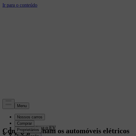
Eletrificação
Como funciona o EV
Como funcionam os automóveis elétricos
Carregamento