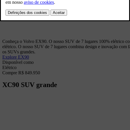
Conheça o Volvo EX90. O nosso SUV de 7 lugares 100% elétrico com 
elétrico. O nosso SUV de 7 lugares combina design e inovação com fa
os SUVs grandes.
Explore EX90
Disponível como
Elétrico
Compre R$ 849.950
XC90
SUV grande