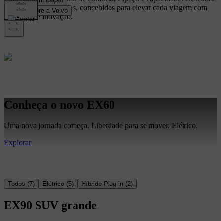
a nossa gama de SUVs, concebidos para elevar cada viagem com
segurança e inovação.
Conheça o novo EX60
Uma nova jornada começa. Liberdade para se mover. Elétrico.
Explorar
Todos
(
7
)
Elétrico
(
5
)
Híbrido Plug-in
(
2
)
EX90
SUV grande