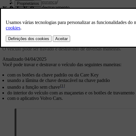
Entrada e segurança
/
Travamento e destravamento
Suporte personalizado
Obtenha informações relevantes para seu carro 
Iniciar sessão
Travamento e destravamento
O veículo pode ser travado e destravado de diversas maneiras.
Atualizado 04/04/2025
Você pode travar e destravar o veículo das seguintes maneiras:
com os botões da chave padrão ou da Care Key
usando a lâmina de chave destacável na chave padrão
[1]
usando a função sem chave
do interior do veículo com as maçanetas e os botões de travamento
com o aplicativo Volvo Cars.