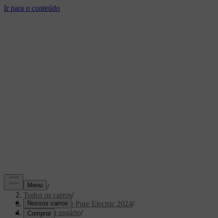
Suporte
/
Todos os carros
/
XC40 Recharge Pure Electric 2024
/
Manual do usuário
/