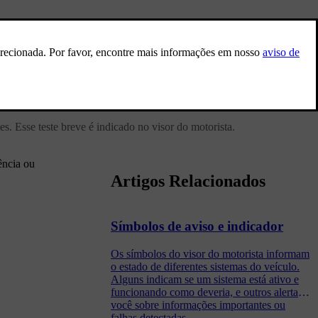
. Esse teste breve é indicado no visor do motorista.
ência ou
Artigos Relacionados
Símbolos de aviso e indicador
Os símbolos do visor do motorista informam
o estado de diferentes sistemas do veículo.
Alguns indicam se um sistema está ativo e
funcionando como deveria, e outros alertam
você sobre informações importantes ou
falhas detectadas.