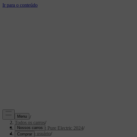
Suporte
/
Todos os carros
/
XC40 Recharge Pure Electric 2024
/
Manual do usuário
/