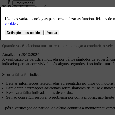
Condução
/
Partida do veículo
/
Verificações de partida
Suporte personalizado
Obtenha informações relevantes para seu carro 
Iniciar sessão
Verificações de partida
Quando você seleciona uma marcha para começar a conduzir, o veículo 
Atualizado 28/10/2024
A verificação de partida é indicada por vários símbolos de advertênci
indicador permanecer visível após alguns segundos, isso indica uma f
Se uma falha for indicada:
Leia as informações relacionadas apresentadas no visor do motorist
Para obter informações adicionais sobre símbolos de aviso e indica
Resolva a falha indicada antes de conduzir.
Se não conseguir resolver o problema por conta própria, não hesit
Após a verificação de partida, o veículo continua a monitorar ativame