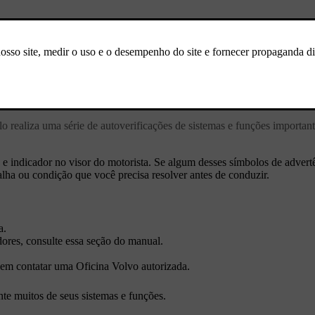
específico.
realiza uma série de autoverificações de sistemas e funções importantes
a e indicador no visor do motorista. Se algum desses símbolos de advert
alha ou condição que você precisa resolver antes de conduzir.
a.
dores, consulte essa seção do manual.
e em contatar uma Oficina Volvo autorizada.
nte muitos de seus sistemas e funções.