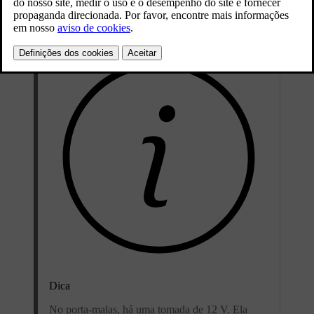
lo, abra a escotilha no assoalho do porta-malas.
Dica
No porta-malas, há uma tomada de 12 V. Ela