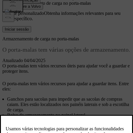
Armazenamento de carga no porta-malas
Suporte personalizado
Obtenha informações relevantes para seu
carro específico.
Iniciar sessão
Armazenamento de carga no porta-malas
O porta-malas tem várias opções de armazenamento.
Atualizado 04/04/2025
O porta-malas tem vários recursos úteis para ajudar você a guardar e
proteger itens.
O porta-malas tem vários recursos para ajudar a guardar itens. Entre
eles:
Ganchos para sacolas para impedir que as sacolas de compras
caiam. Eles estão localizados nos painéis laterais e sob a escotilha
de carga.
Bolso de armazenamento no painel lateral.
Há também um compartimento de carga sob o piso do porta-malas,
onde é possível armazenar ferramentas e equipamentos. Para acessá-