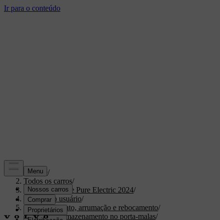
Suporte
/
Todos os carros
/
XC40 Recharge Pure Electric 2024
/
Manual do usuário
/
Armazenamento, arrumação e rebocamento
/
Espaço e armazenamento no porta-malas
/