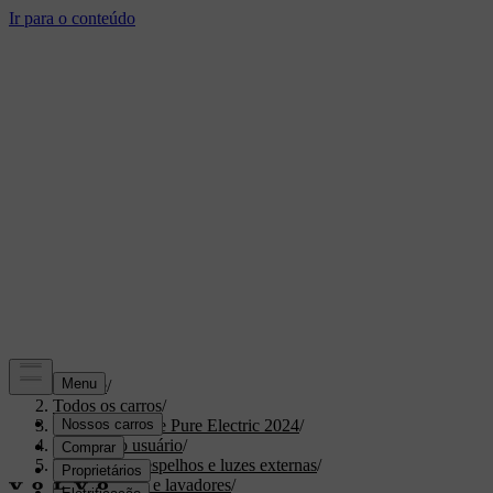
Suporte
/
Todos os carros
/
XC40 Recharge Pure Electric 2024
/
Manual do usuário
/
Visibilidade, espelhos e luzes externas
/
Limpadores e lavadores
/