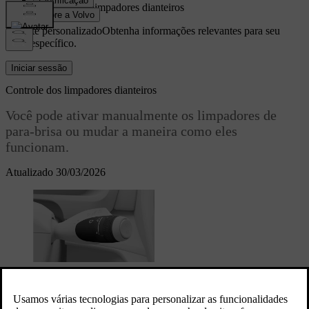
Controle dos limpadores dianteiros
Suporte personalizado
Obtenha informações relevantes para seu
carro específico.
Iniciar sessão
Controle dos limpadores dianteiros
Você pode ativar manualmente os limpadores de
para-brisa ou mudar a maneira como eles
funcionam.
Atualizado 30/03/2026
Os controles do limpador dianteiro se encontram na
haste do volante do lado direito.