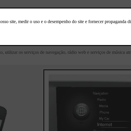
específico.
lo, utilizar os serviços de navegação, rádio web e serviços de música at