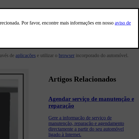
ravés de
aplicações
e utilizar o
browser
incorporado do automóvel.
Artigos Relacionados
Agendar serviço de manutenção e
reparação
Gere a informação de serviço de
manutenção, reparação e agendamento
directamente a partir do seu automóvel
ligado à Internet.