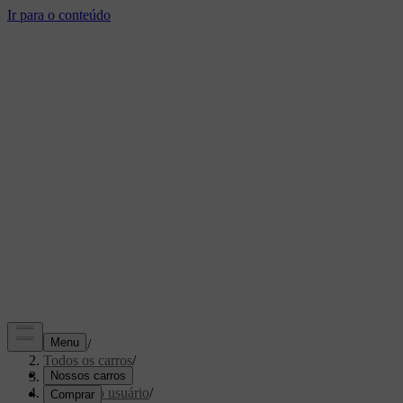
Suporte
/
Todos os carros
/
XC70 2015
/
Manual do usuário
/