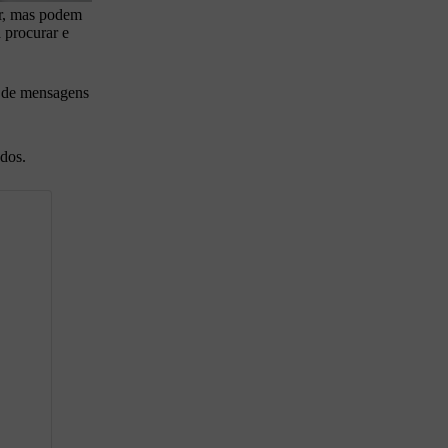
ar, mas podem
 procurar e
ra de mensagens
ados.