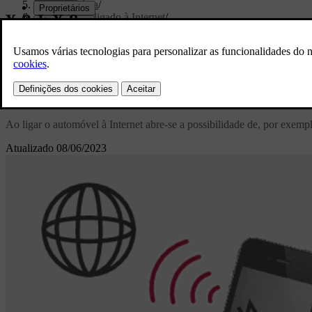
Áudio e média
/
Automóvel ligado à Internet
/
Automóvel ligado à Internet
Suporte personalizado
Obtenha informações relevantes para seu carro 
Iniciar sessão
Automóvel ligado à Internet
Ao ligar o automóvel à Internet abre-se a possibilidade de, por exemp
Atualizado 08/06/2023