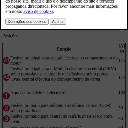
[1]
substituídos por uma oficina
.
Fusível 12 é do tipo "Mini Fuse".
*
Para mais informações sobre o Start/Stop - ver
Start/Stop
.
Posições
[A]
Função
[2]
Fusível principal para central eléctrica no compartimento do
175
motor
Fusível principal para o Módulo electrónico central (CEM)
sob o porta-luvas, central de relés/fusíveis sob o porta-
175
luvas, central eléctrica no compartimento da carga
*
100
Aquecedor adicional eléctrico
Fusível primário para módulo electrónico central (CEM)
50
sob o porta-luvas
Fusível primário para central de relés/fusíveis sob o porta-
60
luvas
*
60