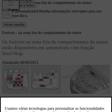
Fusíveis - na zona fria do compartimento do motor
Suporte personalizado
Obtenha informações relevantes para seu
carro específico.
Iniciar sessão
Fusíveis - na zona fria do compartimento do motor
Os fusíveis na zona fria do compartimento do motor
estão disponíveis em automóveis com função
Start/Stop.
Atualizado 08/06/2023
Fusíveis A1 e A2 são de tipo "MEGA Fuse" e apenas podem ser
[1]
substituídos por uma oficina
.
Fusíveis 1-11 são de tipo "Midi Fuse" e apenas podem ser