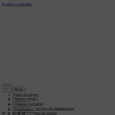
Suporte
/
Todos os carros
/
XC70 2016
/
Manual do usuário
/
Manutenção e serviço de manutenção
/
Compartimento do motor
/