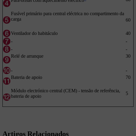
Pára-brisas com aquecimento eléctrico
Fusível primário para central eléctrica no compartimento da
carga
60
Ventilador do habitáculo
40
-
-
-
-
Relé de arranque
30
-
-
Bateria de apoio
70
Módulo electrónico central (CEM) - tensão de referência,
5
bateria de apoio
Artigos Relacionados