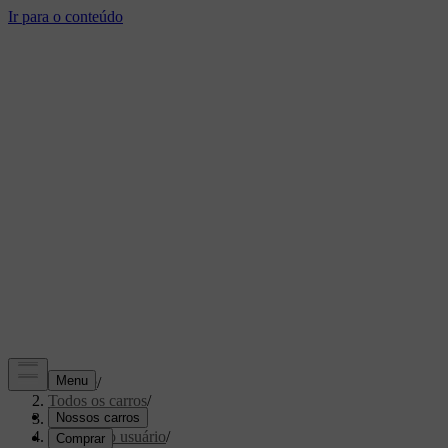
Suporte
/
Todos os carros
/
XC70 2016
/
Manual do usuário
/