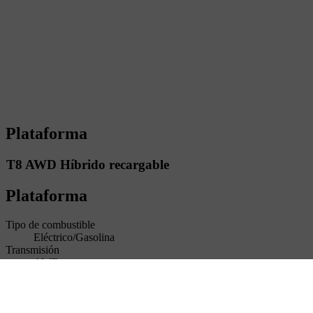
Plataforma
T8 AWD Híbrido recargable
Plataforma
Tipo de combustible
Eléctrico/Gasolina
Transmisión
AWD
Transmisión
Automática
Número de asientos
5