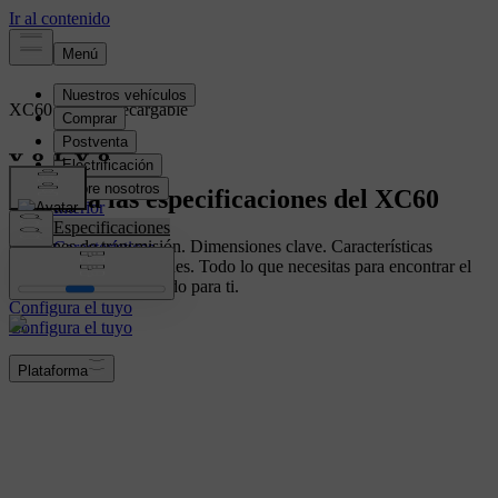
XC60
Híbrido recargable
Resumen
Explora las especificaciones del XC60
Interior
Especificaciones
Opciones de transmisión. Dimensiones clave. Características
Características
estándar y actualizaciones. Todo lo que necesitas para encontrar el
vehículo Volvo adecuado para ti.
Configura el tuyo
Configura el tuyo
Plataforma