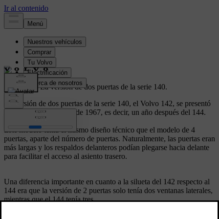
Volvo 142.
La versión de dos puertas de la serie 140.
La versión de dos puertas de la serie 140, el Volvo 142, se presentó
a principios del verano de 1967, es decir, un año después del 144.
Este modelo tenía el mismo diseño técnico que el modelo de 4
puertas, aparte del número de puertas. Naturalmente, las puertas eran
más largas y los respaldos delanteros podían plegarse hacia delante
para facilitar el acceso al asiento trasero.
Una diferencia importante en cuanto a la silueta del 142 respecto al
144 era que la versión de 2 puertas solo tenía dos ventanas laterales,
mientras que el 144 tenía tres.
El precio del Volvo 142 era ligeramente inferior al del modelo