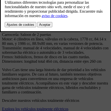
correspondiente de 4 puertas, y el auto era también unos 40 kg más
ligero.
Especificaciones técnicas
Model: 142
Producido: 1967 - 1974
Volumen: 412 986
Carrocería: Saloon de 2 puertas
Motor: 4 cilindros en línea, válvulas en la cabeza, 1778 cc, 84.14 x
80 mm, y 1986 cc, 88.9x80 mm, en varias versiones de potencia.
Transmisión: manual de 4 velocidades, manual de 4 velocidades con
sobremarcha eléctrica o automática de 3 velocidades.
Frenos: hidráulicos, frenos de disco en las cuatro ruedas.
Dimensiones: longitud total 464 cm, distancia entre ejes 260 cm
Volvo Cars tiene una larga historia de dar prioridad a los vehículos
familiares seguros. De cara al futuro, también tenemos objetivos
ambiciosos para convertirnos en una empresa de vehículos
totalmente eléctricos. Acompáñanos en este viaje y descubre nuestra
gama de vehículos totalmente eléctricos, híbridos enchufables y
familiares a continuación.
Descubre nuestros vehículos totalmente eléctricos
Explora los vehículos totalmente eléctricos