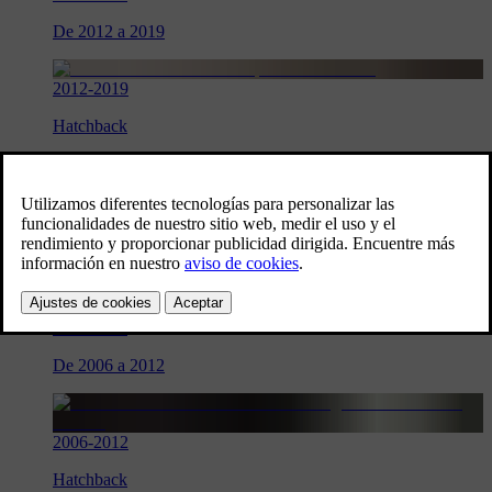
De 2012 a 2019
2012
-
2019
Hatchback
Volvo V40 Generation 2
Gasolina
 • 
Gasóleo
Volvo C30
Hatchback
De 2006 a 2012
2006
-
2012
Hatchback