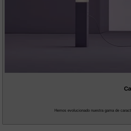
Ca
Hemos evolucionado nuestra gama de caracterí