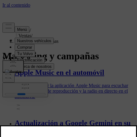
Soporte
/
Ventas
/
Marketing y campañas
Marketing y campañas
Apple Music en el automóvil
Ahora puede usar la aplicación Apple Music para escuchar
canciones, listas de reproducción y la radio en directo en el
automóvil.
Actualización a Google Gemini en su
automóvil