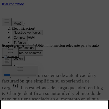
Soporte
/
Electrificación
/
Carga
/
Plug & Charge
Soporte personalizado
Obtén información relevante para tu auto
específico.
Iniciar sesión
Plug & Charge
Plug & Charge es un sistema de autenticación y
facturación que simplifica su experiencia de
[1]
carga
. Las estaciones de carga que admiten Plug
& Charge identifican su automóvil y el método de
pago que tiene asociado en el momento en el que
conecta el cable de carga al vehículo. Esto permite