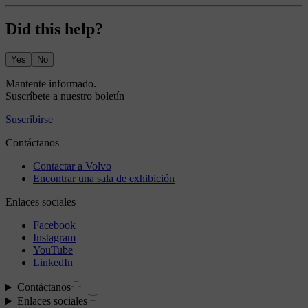
Did this help?
Yes
No