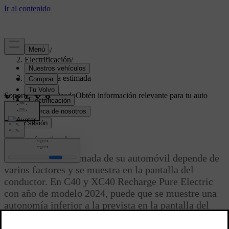
Soporte
/
Electrificación
/
Autonomía
/
Autonomía estimada
Soporte personalizado
Obtén información relevante para tu auto
específico.
Iniciar sesión
Autonomía estimada
La autonomía estimada de su automóvil depende de
varios factores y se muestra en la pantalla del
conductor. En C40 y XC40 Recharge Pure Electric
con año de modelo 2024, puede que se muestre una
autonomía inferior a la prevista en la pantalla del
conductor en el momento de recoger un automóvil
nuevo.