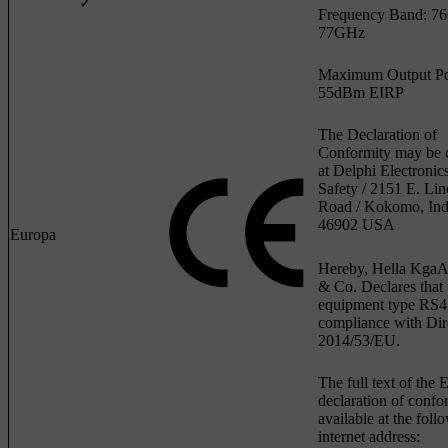
✓
Frequency Band: 7
77GHz
Maximum Output P
55dBm EIRP
The Declaration of
Conformity may be 
at Delphi Electronic
Safety / 2151 E. Lin
Road / Kokomo, Ind
46902 USA
Europa
Hereby, Hella Kga
& Co. Declares that 
equipment type RS4 
compliance with Dir
2014/53/EU.
The full text of the
declaration of confor
available at the foll
internet address: