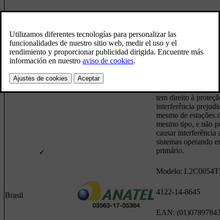
Botsuana
✓
Este equipamento o
caráter secundário, i
tem direito à proteçã
interferência prejudic
mesmo de estações 
mesmo tipo, e não p
causar interferência 
sistemas operando e
primário.
✓
Modelo: L2C0054
4122-14-8645
Brasil
EAN: (01)0789784