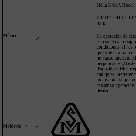
Hella KGaA Hueck
IFETEL: RLVHER
0286
México
La operación de est
✓
esta sujeta a las sigu
condiciones: (1) es p
que este equipo o di
no cause interferenc
perjudicial y (2) est
dispositivo debe ace
cualquier interferenc
incluyendo la que p
causar su operación
deseada.
Moldavia
✓
✓