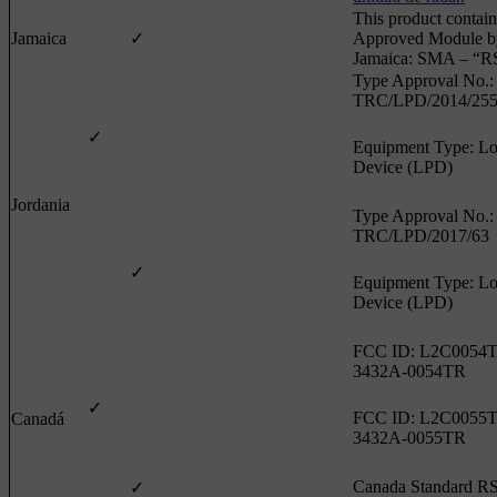
This product contai
Jamaica
✓
Approved Module b
Jamaica: SMA – “R
Type Approval No.:
TRC/LPD/2014/25
✓
Equipment Type: L
Device (LPD)
Jordania
Type Approval No.:
TRC/LPD/2017/63
✓
Equipment Type: L
Device (LPD)
FCC ID: L2C0054T
3432A-0054TR
✓
FCC ID: L2C0055T
Canadá
3432A-0055TR
Canada Standard R
✓