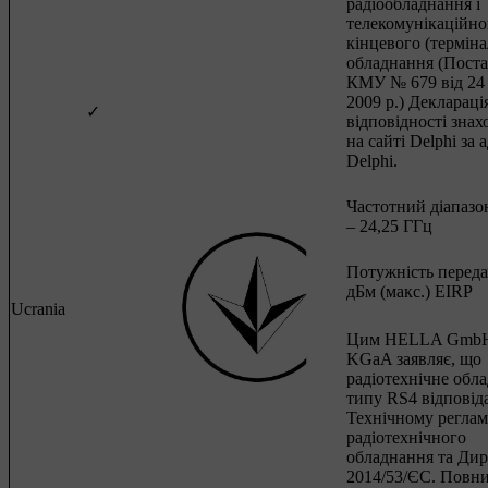
радіообладнання і
телекомунікаційно
кінцевого (термін
обладнання (Пост
КМУ № 679 від 24
2009 р.) Деклараці
✓
відповідності знах
на сайті Delphi за 
Delphi.
Частотний діапазон
– 24,25 ГГц
Потужність передач
дБм (макс.) EIRP
Ucrania
Цим HELLA GmbH
KGaA заявляє, що
радіотехнічне обл
типу RS4 відповід
Технічному регла
радіотехнічного
обладнання та Дир
2014/53/ЄС. Повни