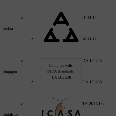
И011 14
✓
Serbia
И011 17
✓
DA 105753
✓
Singapur
DA 103238
✓
TA-2014/1824
✓
Sudáfrica