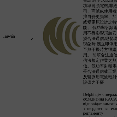
警語 經型式認證
功率射頻電機,非經
司、商號或使用者
擅自變更頻率、加
或變更原設計之特
能。 低功率射頻
用不得影響飛航安
Taiwán
擾合法通信;經發
✓
現象時,應立即停用
至無干擾時方得繼
用。 前項合法通信
信法規定作業之無
信。低功率射頻電
受合法通信或工業
及醫療用電波輻射
設備之干擾
Delphi цім ствердж
обладнання RAC
відповідає вимога
затвердження Техн
регламенту