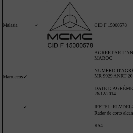
Malasia
✓
CID F 15000578
AGREE PAR L'A
MAROC
NUMÉRO D'AGR
MR 9929 ANRT 20
Marruecos
✓
DATE D'AGRÉME
26/12/2014
IFETEL: RLVDEL2
✓
Radar de corto alca
RS4