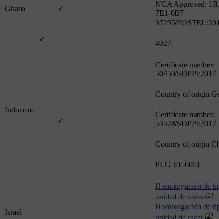
NCA Approved: 1R
Ghana
✓
7E1-0B7
37295/POSTEL/20
✓
4927
Certificate number:
50459/SDPPI/2017
Country of origin 
Indonesia
Certificate number:
✓
53578/SDPPI/2017
Country of origin C
PLG ID: 6051
Homologación de tip
[1]
unidad de radar.
Homologación de tip
Israel
[2]
unidad de radar.