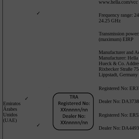
www.hella.com/vcc
✓
Frequency range: 24.
24.25 GHz
Transmission power
(maximum) EIRP
Manufacturer and Ad
Manufacturer: Hell
Hueck & Co. Addres
Rixbecker Straße 75
Lippstadt, Germany
Registered No: ER3
✓
Dealer No: DA3738
Emiratos
Árabes
Unidos
Registered No: ER5
(UAE)
✓
Dealer No: DA4493