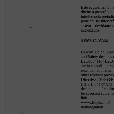
Este equipamento n
direito à proteção co
interferência prejudi
pode causar interfer
sistemas devidament
✓
autorizados.
03563-17-05364
Hereby, Delphi Elec
and Safety declares 
L2C0054TR / L2C
are in compliance wi
essential requiremen
other relevant provis
Directive 2014/53/
(RED). The original
declaration of confo
be accessed at the f
link
www.delphi.com/au
homologation.