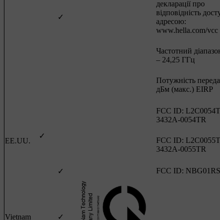
декларації про
відповідність дост
✓
адресою:
www.hella.com/vcc
Частотний діапазон
– 24,25 ГГц
Потужність передач
дБм (макс.) EIRP
FCC ID: L2C0054T
3432A-0054TR
✓
FCC ID: L2C0055T
EE.UU.
3432A-0055TR
FCC ID: NBG01R
✓
Vietnam
✓