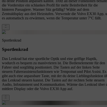
du deine Position anpassen kannst. Trotz all dieser Funktionen behalt
die Vordersitze ein schlankes Profil für mehr Beinfreiheit für die
hinteren Passagiere. Warmer Sitz gefällig? Wähle auf dem
Zentraldisplay aus drei Heizstufen. Verwende die Volvo EX30 App, 
es automatisch zu erwärmen, wenn die Temperatur unter 7°C fällt.
Sportlenkrad
Sportlenkrad
Das Lenkrad hat eine sportliche Optik und eine griffige Haptik,
wodurch es bequem zu manövrieren ist. Die Bedienelemente für den
Fahrer sind sorgfältig positioniert. Die Tasten auf der linken Seite
steuern Fahrerassistenzfunktionen wie Tempomat und Pilot Assist. Es
gibt auch eine anpassbare Taste, mit der du deine Lieblingsfunktion ü
das Lenkrad steuern kannst. Die Tasten auf der rechten Seite steuern
Audio, Infotainment und Kommunikation. Wärme das Lenkrad über 
mittlere Display oder die Volvo EX30 App auf.