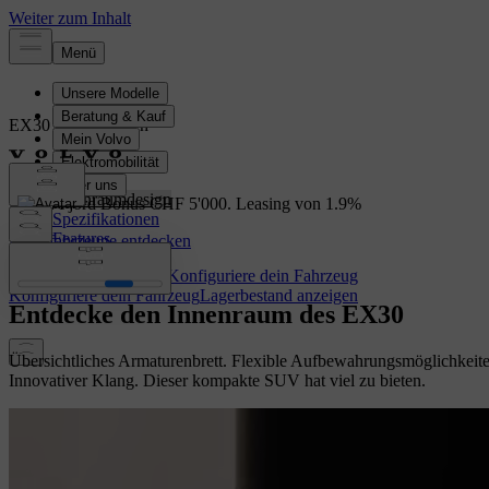
EX30
Vollelektrisch
Übersicht
Innenraumdesign
EX30: Fjord Bonus CHF 5'000. Leasing von 1.9%
Spezifikationen
Features
Lagerfahrzeuge entdecken
Lagerbestand anzeigen
Konfiguriere dein Fahrzeug
Konfiguriere dein Fahrzeug
Lagerbestand anzeigen
Entdecke den Innenraum des EX30
Übersichtliches Armaturenbrett. Flexible Aufbewahrungsmöglichkeite
Innovativer Klang. Dieser kompakte SUV hat viel zu bieten.