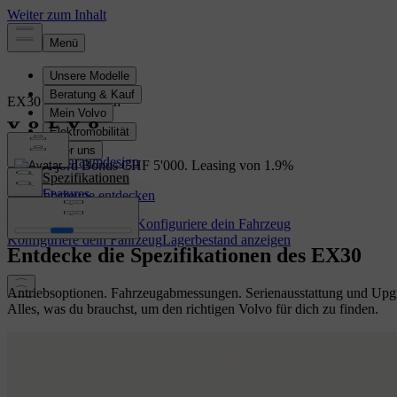
EX30
Vollelektrisch
Übersicht
Innenraumdesign
EX30: Fjord Bonus CHF 5'000. Leasing von 1.9%
Spezifikationen
Features
Lagerfahrzeuge entdecken
Lagerbestand anzeigen
Konfiguriere dein Fahrzeug
Konfiguriere dein Fahrzeug
Lagerbestand anzeigen
Entdecke die Spezifikationen des EX30
Antriebsoptionen. Fahrzeugabmessungen. Serienausstattung und Upg
Alles, was du brauchst, um den richtigen Volvo für dich zu finden.