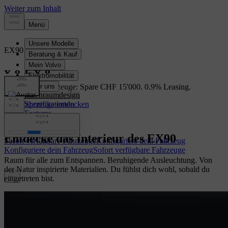
EX90
Vollelektrisch
Übersicht
EX90 Lagerfahrzeuge: Spare CHF 15'000. 0.9% Leasing.
Innenraumdesign
Lagerfahrzeuge entdecken
Spezifikationen
Features
Entdecke das Interieur des EX90
Sofort verfügbare Fahrzeuge
Konfiguriere dein Fahrzeug
Konfiguriere dein Fahrzeug
Sofort verfügbare Fahrzeuge
Raum für alle zum Entspannen. Beruhigende Ausleuchtung. Von
der Natur inspirierte Materialien. Du fühlst dich wohl, sobald du
eingetreten bist.