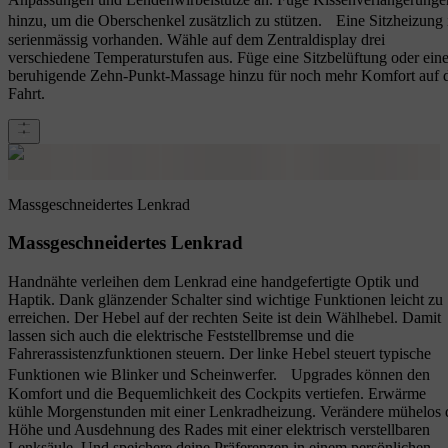
hinzu, um die Oberschenkel zusätzlich zu stützen. Eine Sitzheizung 
serienmässig vorhanden. Wähle auf dem Zentraldisplay drei
verschiedene Temperaturstufen aus. Füge eine Sitzbelüftung oder ein
beruhigende Zehn-Punkt-Massage hinzu für noch mehr Komfort auf 
Fahrt.
Massgeschneidertes Lenkrad
Massgeschneidertes Lenkrad
Handnähte verleihen dem Lenkrad eine handgefertigte Optik und
Haptik. Dank glänzender Schalter sind wichtige Funktionen leicht zu
erreichen. Der Hebel auf der rechten Seite ist dein Wählhebel. Damit
lassen sich auch die elektrische Feststellbremse und die
Fahrerassistenzfunktionen steuern. Der linke Hebel steuert typische
Funktionen wie Blinker und Scheinwerfer. Upgrades können den
Komfort und die Bequemlichkeit des Cockpits vertiefen. Erwärme
kühle Morgenstunden mit einer Lenkradheizung. Verändere mühelos 
Höhe und Ausdehnung des Rades mit einer elektrisch verstellbaren
Lenksäule. Und speichere deine Präferenzen in einem persönlichen