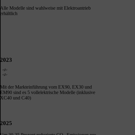
Alle Modelle sind wahlweise mit Elektroantrieb
erhältlich
2023
Mit der Markteinführung vom EX90, EX30 und
EM90 sind es 5 vollelektrische Modelle (inklusive
XC40 und C40)
2025
Um 30-35 Prozent reduzierte CO₂-Emissionen pro