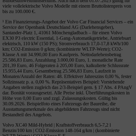
Bundesumweltministeriums. Auch nach dem 01.07.2025 gültig für
viele vollelektrische Volvo Modelle mit einem Bruttolistenpreis von
bis zu 100.000 €.
¹ Ein Finanzierungs-Angebot der Volvo Car Financial Services – ein
Service der Openbank Deutschland AG (Darlehensgeber),
Santander-Platz 1, 41061 Mönchengladbach – für einen Volvo
EX30 P3 electric Essential, 1-Gang-Automatikgetriebe, Antriebsart
elektrisch, 110 kW (150 PS); Stromverbrauch 17,0-17,8 kWh/100
km; CO2-Emission 0 g/km; (kombinierte WLTP-Werte); CO2-
Klasse A mit 34.990,00 Euro Kaufpreis. Nettodarlehensbetrag
25.586,83 Euro, Anzahlung 3.000,00 Euro, 1. monatliche Rate
201,39 Euro, 46 Folgeraten à 205,00 Euro, kalkulierte Schlussrate
15.955,44 Euro, Gesamtbetrag 25.586,83 Euro, Laufzeit in
Monaten/Anzahl der Raten: 48. Effektiver Jahreszins 0,00 %, fester
Sollzinssatz p. a. 0,00 %. Repräsentatives Beispiel: Vorstehende
Angaben stellen zugleich das 2/3-Beispiel gem. § 17 Abs. 4 PAngV
dar. Bonität vorausgesetzt. Alle Preise inkl. Überführungskosten in
Höhe von 0,00 Euro und zzgl. Zulassungskosten. Gültig bis
30.09.2026. Beispielfoto eines Fahrzeugs der Baureihe, die
Ausstattungsmerkmale des abgebildeten Fahrzeugs sind nicht
Bestandteil des Angebots.
Volvo XC40 Mild-Hybrid | Kraftstoffverbrauch 6,5-7,2 l
Benzin/100 km | CO2-Emission 148-164 g/km | (kombinierte
WLTP-Werte) | CO2-Klasse E-F.