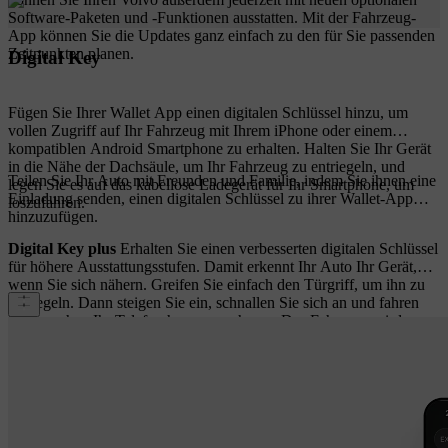
Software-Paketen und -Funktionen ausstatten. Mit der Fahrzeug-
App können Sie die Updates ganz einfach zu den für Sie passenden
Zeitpunkten planen.
Digital Key
Fügen Sie Ihrer Wallet App einen digitalen Schlüssel hinzu, um
vollen Zugriff auf Ihr Fahrzeug mit Ihrem iPhone oder einem
kompatiblen Android Smartphone zu erhalten. Halten Sie Ihr Gerät
in die Nähe der Dachsäule, um Ihr Fahrzeug zu entriegeln, und
Teilen Sie Ihr Auto mit Freunden und Familie, indem Sie ihnen eine
legen Sie es auf das kabellose Ladegerät für Ihr Smartphone, um
Einladung senden, einen digitalen Schlüssel zu ihrer Wallet-App
loszufahren.
hinzuzufügen.
Digital Key plus
Erhalten Sie einen verbesserten digitalen Schlüssel
für höhere Ausstattungsstufen. Damit erkennt Ihr Auto Ihr Gerät,
wenn Sie sich nähern. Greifen Sie einfach den Türgriff, um ihn zu
entriegeln. Dann steigen Sie ein, schnallen Sie sich an und fahren
Sie los, ohne Ihr Telefon herauszunehmen. Das Fahrzeug wird
außerdem automatisch verriegelt, wenn Sie weggehen.