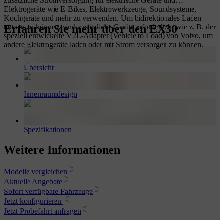
zusätzliche Stromversorgung für elektrische Geräte und
Elektrogeräte wie E-Bikes, Elektrowerkzeuge, Soundsysteme,
Kochgeräte und mehr zu verwenden. Um bidirektionales Laden
Erfahren Sie mehr über den EX30
nutzen zu können, sind zusätzliche Geräte erforderlich, wie z. B. der
speziell entwickelte V2L-Adapter (Vehicle to Load) von Volvo, um
andere Elektrogeräte laden oder mit Strom versorgen zu können.
Übersicht
Innenraumdesign
Spezifikationen
Weitere Informationen
Modelle vergleichen
Aktuelle Angebote
Sofort verfügbare Fahrzeuge
Jetzt konfigurieren
Jetzt Probefahrt anfragen