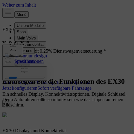
EX30
Electric
Übersicht
EX30 erleben - mit 0,25% Dienstwagenversteuerung.*
Innenraumdesign
Jetzt Probefahren
Spezifikationen
Features
Entdecken Sie die Funktionen des EX30
Sofort verfügbare Fahrzeuge
Jetzt konfigurieren
Jetzt konfigurieren
Sofort verfügbare Fahrzeuge
Ein schnelles Display. Konnektivitätsoptionen. Digitale Schlüssel.
Denn Autofahren sollte so intuitiv sein wie das Tippen auf einen
Bildschirm.
EX30 Displays und Konnektivität