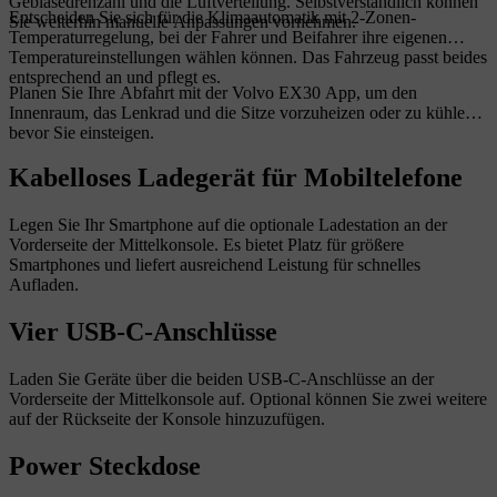
Gebläsedrehzahl und die Luftverteilung. Selbstverständlich können
Entscheiden Sie sich für die Klimaautomatik mit 2-Zonen-
Sie weiterhin manuelle Anpassungen vornehmen.
Temperaturregelung, bei der Fahrer und Beifahrer ihre eigenen
Temperatureinstellungen wählen können. Das Fahrzeug passt beides
entsprechend an und pflegt es.
Planen Sie Ihre Abfahrt mit der Volvo EX30 App, um den
Innenraum, das Lenkrad und die Sitze vorzuheizen oder zu kühlen,
bevor Sie einsteigen.
Kabelloses Ladegerät für Mobiltelefone
Legen Sie Ihr Smartphone auf die optionale Ladestation an der
Vorderseite der Mittelkonsole. Es bietet Platz für größere
Smartphones und liefert ausreichend Leistung für schnelles
Aufladen.
Vier USB-C-Anschlüsse
Laden Sie Geräte über die beiden USB-C-Anschlüsse an der
Vorderseite der Mittelkonsole auf. Optional können Sie zwei weitere
auf der Rückseite der Konsole hinzuzufügen.
Power Steckdose