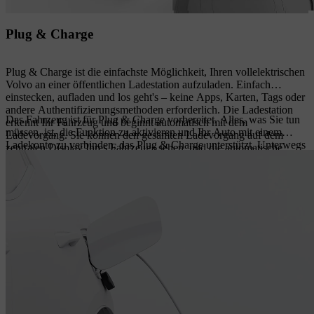
Plug & Charge
Plug & Charge ist die einfachste Möglichkeit, Ihren vollelektrischen
Volvo an einer öffentlichen Ladestation aufzuladen. Einfach
einstecken, aufladen und los geht's – keine Apps, Karten, Tags oder
andere Authentifizierungsmethoden erforderlich. Die Ladestation
Das Fahrzeug ist für Plug & Charge vorbereitet. Alles, was Sie tun
erkennt Ihr Fahrzeug und beginnt automatisch mit dem
müssen, ist, die Funktion zu aktivieren und Ihr Auto mit einem
Ladevorgang. Sie können den gesamten Ladevorgang auf dem
Ladekonto zu verbinden, das Plug & Charge unterstützt. Unterwegs
zentralen Display Ihres Fahrzeugs sehen, und die automatische
können Sie Plug & Charge-Stationen ganz einfach mit Google Maps
Abrechnung spart Ihnen Zeit und macht es noch bequemer.
auf dem zentralen Display Ihres Fahrzeugs oder in der Volvo Cars
App finden.