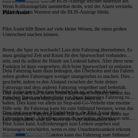
dem Zentraldisplay und die BLIS-Anzeige leuchtet dauerhaft auf.
Wenn Kollisionsgefahr unmittelbar droht, wird der Alarm verstärkt.
Pilot Assist
Sie hören einen Warnton und die BLIS-Anzeige blinkt.
Pilot Assist hilft Ihnen auf viele kleine Weisen, die einen großen
Unterschied machen können.
Bereit, die Spur zu wechseln? Lass dein Fahrzeug übernehmen. Es
muss genügend Zeit und Raum für den Spurwechsel vorhanden
sein, und du solltest die Hände am Lenkrad haben. Aber diese neue
Funktion ist dazu vorgesehen, dich beim Spurwechsel zu entlasten.
Dein Fahrzeug kann dazu beitragen, das Überholen und das Fahren
neben großen Fahrzeugen weniger unangenehm zu machen. Dies
geschieht, indem es den Abstand zwischen der Seite deines
Fahrzeugs und dem anderen Fahrzeug vergrößert und beibehält.
Pilot Assist passt Ihre Geschwindigkeit an, um den Abstand
Und wenn sich auf beiden Seiten Lastwagen befinden, steuert das
zwischen Ihnen und dem direkt vor Ihnen fahrenden Fahrzeug zu
Fahrzeug auf einen Mittelpunkt zwischen ihnen zu.
halten. Dies kann vor allem im Stop-and-Go-Verkehr eine enorme
Hilfe sein. Ihr Fahrzeug kann bis zum Stillstand bremsen, wenn das
Dies sind nur einige der Möglichkeiten, die Pilot Assist dem
vorausfahrende Fahrzeug anhält. Hat das Fahrzeug vor Ihnen nur
Fahrenden bietet. Allerdings musst du weiterhin aufmerksam sein.
kurz angehalten, setzt Ihr Volvo die Fahrt automatisch fort.
Pilot Assist kann Aufforderungen zum Lenken angeben und
Warnungen verschärfen, wenn es eine Unaufmerksamkeit erkennt.
Das Ausbleiben einer Reaktion kann das Fahrzeug zum Stillstand