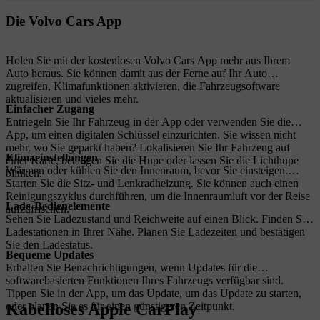
Die Volvo Cars App
Holen Sie mit der kostenlosen Volvo Cars App mehr aus Ihrem
Auto heraus. Sie können damit aus der Ferne auf Ihr Auto
zugreifen, Klimafunktionen aktivieren, die Fahrzeugsoftware
aktualisieren und vieles mehr.
Einfacher Zugang
Entriegeln Sie Ihr Fahrzeug in der App oder verwenden Sie die
App, um einen digitalen Schlüssel einzurichten. Sie wissen nicht
mehr, wo Sie geparkt haben? Lokalisieren Sie Ihr Fahrzeug auf
Klimaeinstellungen
einer Karte, betätigen Sie die Hupe oder lassen Sie die Lichthupe
Wärmen oder kühlen Sie den Innenraum, bevor Sie einsteigen.
blinken.
Starten Sie die Sitz- und Lenkradheizung. Sie können auch einen
Reinigungszyklus durchführen, um die Innenraumluft vor der Reise
Lade-Bedienelemente
aufzufrischen.
Sehen Sie Ladezustand und Reichweite auf einen Blick. Finden Sie
Ladestationen in Ihrer Nähe. Planen Sie Ladezeiten und bestätigen
Sie den Ladestatus.
Bequeme Updates
Erhalten Sie Benachrichtigungen, wenn Updates für die
softwarebasierten Funktionen Ihres Fahrzeugs verfügbar sind.
Tippen Sie in der App, um das Update, um das Update zu starten,
Kabelloses Apple CarPlay
oder planen Sie es für einen günstigeren Zeitpunkt.