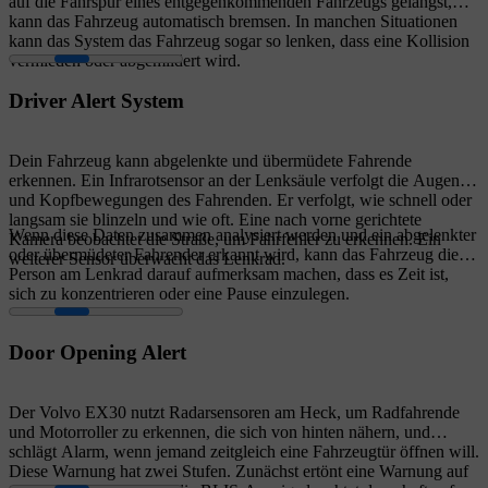
auf die Fahrspur eines entgegenkommenden Fahrzeugs gelangst,
kann das Fahrzeug automatisch bremsen. In manchen Situationen
kann das System das Fahrzeug sogar so lenken, dass eine Kollision
vermieden oder abgemildert wird.
Driver Alert System
Dein Fahrzeug kann abgelenkte und übermüdete Fahrende
erkennen. Ein Infrarotsensor an der Lenksäule verfolgt die Augen-
und Kopfbewegungen des Fahrenden. Er verfolgt, wie schnell oder
langsam sie blinzeln und wie oft. Eine nach vorne gerichtete
Wenn diese Daten zusammen analysiert werden und ein abgelenkter
Kamera beobachtet die Straße, um Fahrfehler zu erkennen. Ein
oder übermüdeter Fahrender erkannt wird, kann das Fahrzeug die
weiterer Sensor überwacht das Lenkrad.
Person am Lenkrad darauf aufmerksam machen, dass es Zeit ist,
sich zu konzentrieren oder eine Pause einzulegen.
Door Opening Alert
Der Volvo EX30 nutzt Radarsensoren am Heck, um Radfahrende
und Motorroller zu erkennen, die sich von hinten nähern, und
schlägt Alarm, wenn jemand zeitgleich eine Fahrzeugtür öffnen will.
Diese Warnung hat zwei Stufen. Zunächst ertönt eine Warnung auf