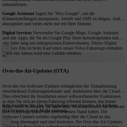
mitzunehmen.
Google Assistant
Sagen Sie "Hey Google", um die
Klimaeinstellungen anzupassen, Anrufe und SMS zu tätigen, Audio
abzuspielen und vieles mehr nur mit Ihrer Stimme.
Digital Services
Verwenden Sie Google Maps, Google Assistant
und alle Apps, die Sie im Google Play Store heruntergeladen haben,
vier Jahre lang mit unbegrenztem Datenvolumen. Dieses Digital
Services Abo ist beim Kauf eines neuen Volvo Fahrzeugs enthalten.
Nach vier Jahren wird eine Gebühr erhoben.
Over-the-Air-Updates (OTA)
Over-the-Air-Software-Updates ermöglichen die Aktualisierung
verschiedener Fahrzeugmerkmale und -funktionen über die Cloud.
Dies erleichtert die Installation neuer softwarebasierter Funktionen,
so dass Sie sich an einem Fahrzeug erfreuen können, das immer
Bitte beachten Sie: Die Verfügbarkeit von Over-the-Air-Updates
besser wird. So können Sie auch ohne Werkstattbesuch die Software
(OTA) kann je nach Markt variieren.
Ihres Fahrzeugs immer auf dem neuesten Stand halten. Die
Software-Updates werden regelmäßig über die Cloud an das
Fahrzeug übertragen und sind kostenlos. Per Over-the-Air-Updates
können Sie Ihren Volvo außerdem jederzeit mit neuen optionalen