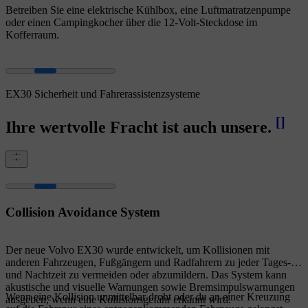
Betreiben Sie eine elektrische Kühlbox, eine Luftmatratzenpumpe
oder einen Campingkocher über die 12-Volt-Steckdose im
Kofferraum.
EX30 Sicherheit und Fahrerassistenzsysteme
[
]
Ihre wertvolle Fracht ist auch unsere.
Collision Avoidance System
Der neue Volvo EX30 wurde entwickelt, um Kollisionen mit
anderen Fahrzeugen, Fußgängern und Radfahrern zu jeder Tages-
und Nachtzeit zu vermeiden oder abzumildern. Das System kann
akustische und visuelle Warnungen sowie Bremsimpulswarnungen
Wenn eine Kollision unmittelbar droht oder du an einer Kreuzung
ausgeben, wenn eine Kollisionsgefahr erkannt wird.