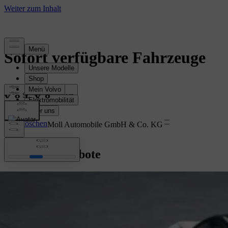
Sofort verfügbare Fahrzeuge
Sortieren & filtern
Filter löschen
Moll Automobile GmbH & Co. KG
Fahrzeugangebote