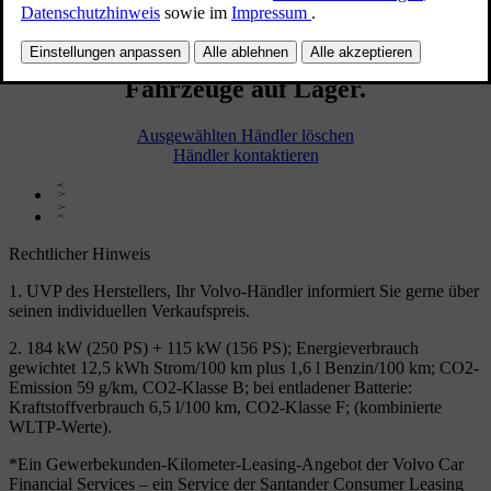
Dieser Händler hat derzeit keine
Fahrzeuge auf Lager.
Ausgewählten Händler löschen
Händler kontaktieren
Rechtlicher Hinweis
1. UVP des Herstellers, Ihr Volvo-Händler informiert Sie gerne über
seinen individuellen Verkaufspreis.
2. 184 kW (250 PS) + 115 kW (156 PS); Energieverbrauch
gewichtet 12,5 kWh Strom/100 km plus 1,6 l Benzin/100 km; CO2-
Emission 59 g/km, CO2-Klasse B; bei entladener Batterie:
Kraftstoffverbrauch 6,5 l/100 km, CO2-Klasse F; (kombinierte
WLTP-Werte).
*Ein Gewerbekunden-Kilometer-Leasing-Angebot der Volvo Car
Financial Services – ein Service der Santander Consumer Leasing