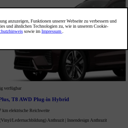
ig verfügbar
Plus
,
T8 AWD Plug-in Hybrid
7 km elektrische Reichweite
(Vinyl/Ledernachbildung) Anthrazit | Innendesign Anthrazit