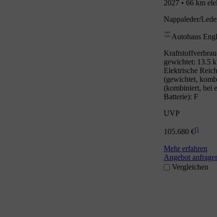
2027 • 66 km ele
Nappaleder/Leder
Autohaus Eng
Kraftstoffverbrau
gewichtet: 13.5 
Elektrische Reic
(gewichtet, komb
(kombiniert, bei 
Batterie): F
UVP
[
]
105.680 €
Mehr erfahren
Angebot anfrage
Vergleichen