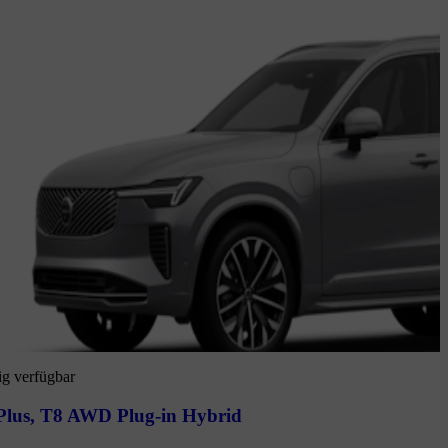
ig verfügbar
Plus
,
T8 AWD Plug-in Hybrid