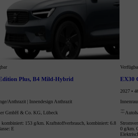
gbar
Verfügba
dition Plus
,
B4 Mild-Hybrid
EX30 C
2027 • 4
nge/Anthrazit | Innendesign Anthrazit
Innenrau
ler GmbH & Co. KG, Lübeck
Autoh
kombiniert: 153 g/km. Kraftstoffverbrauch, kombiniert: 6.8
Stromver
asse: E
0 g/km. 
Elektris