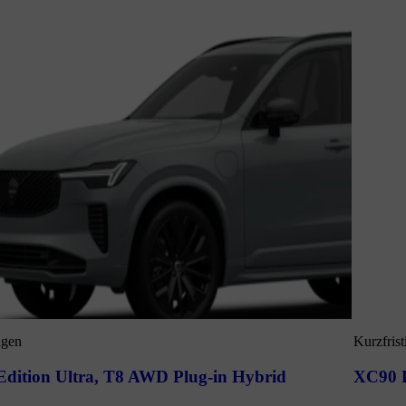
agen
Kurzfrist
dition Ultra
,
T8 AWD Plug-in Hybrid
XC90 