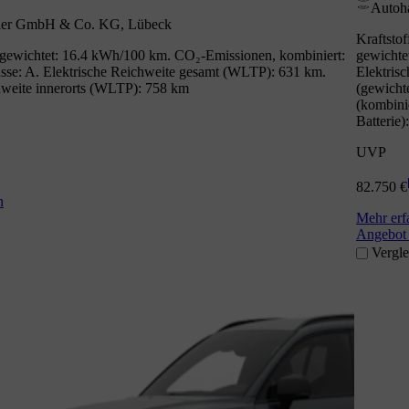
Autoh
ler GmbH & Co. KG, Lübeck
Kraftsto
gewichtet: 16.4 kWh/100 km. CO₂-Emissionen, kombiniert:
gewichte
se: A. Elektrische Reichweite gesamt (WLTP): 631 km.
Elektris
hweite innerorts (WLTP): 758 km
(gewicht
(kombinie
Batterie)
UVP
82.750 €
n
Mehr erf
Angebot 
Vergle