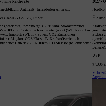
ktrische Reichweite
2027 • 6
nachbildung Anthrazit | Innendesign Anthrazit
Nordico 
ler GmbH & Co. KG, Lübeck
Autoh
ch (gewichtet, kombiniert): 3.6 l/100km. Stromverbrauch,
Kraftsto
kWh/100 km. Elektrische Reichweite gesamt (WLTP): 66 km.
gewichte
hweite innerorts (WLTP): 89 km. CO2-Emissionen
Elektris
iniert): 81 g/km. CO2-Klasse: B. Kraftstoffverbrauch
(gewicht
entladener Batterie): 7.5 l/100km. CO2-Klasse (bei entladener
(kombinie
Batterie)
UVP
97.330 €
Mehr erf
n
Angebot 