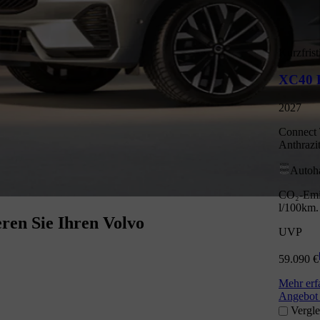
Kurzfrist
XC40 B
2027
Connect 
Anthrazi
Autoh
CO₂-Emis
l/100km.
ren Sie Ihren Volvo
UVP
59.090 €
Mehr erf
Angebot 
Vergle