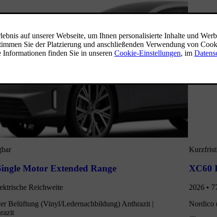
gbar
Kurzfrist
Single Motor Extended Range
XC60 
ektrische Reichweite
2026 • 7
er Belüftung (Vinyl/Ledernachbildung) Anthrazit |
Nordico 
razit