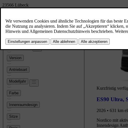
23566
Lübeck
Händler wechseln
Motortyp
Modell
Ausstattung
Version
Antriebsart
Modelljahr
Kurzfristig verfü
Farbe
ES90 Ultra
,
Innenraumdesign
2026 • 631 km el
Sitze
Nordico mit aktiv
Innendesign Anth