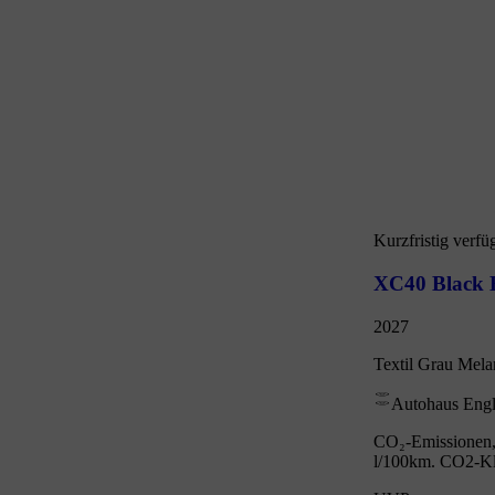
Kurzfristig verfü
XC40 Black E
2027
Textil Grau Mela
Autohaus Eng
CO₂-Emissionen, 
l/100km. CO2-Kl