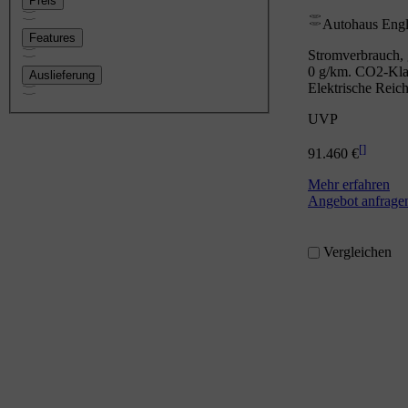
Preis
Autohaus Eng
Features
Stromverbrauch, 
0 g/km. CO2-Klas
Auslieferung
Elektrische Reic
UVP
[
]
91.460 €
Mehr erfahren
Angebot anfrage
Vergleichen