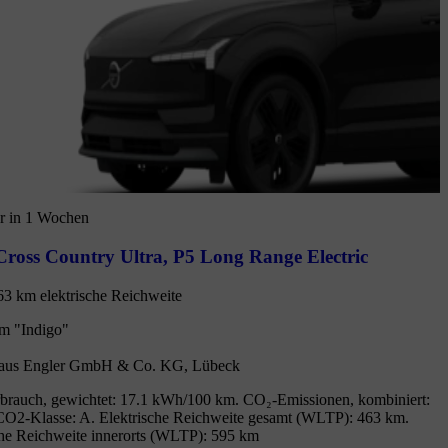
r in 1 Wochen
ross Country Ultra
,
P5 Long Range Electric
63 km elektrische Reichweite
m "Indigo"
aus Engler GmbH & Co. KG, Lübeck
brauch, gewichtet: 17.1 kWh/100 km. CO₂-Emissionen, kombiniert:
CO2-Klasse: A. Elektrische Reichweite gesamt (WLTP): 463 km.
che Reichweite innerorts (WLTP): 595 km