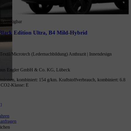
ig verfügbar
lack Edition Ultra
,
B4 Mild-Hybrid
Textil/Microtech (Ledernachbildung) Anthrazit | Innendesign
t
aus Engler GmbH & Co. KG, Lübeck
sionen, kombiniert: 154 g/km. Kraftstoffverbrauch, kombiniert: 6.8
 CO2-Klasse: E
[
]
ahren
anfragen
ichen