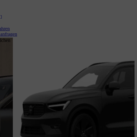
[
]
ahren
anfragen
ichen