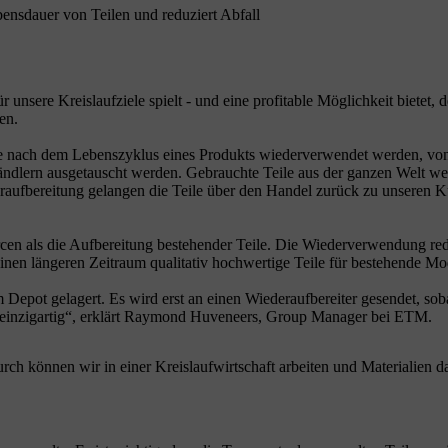
ensdauer von Teilen und reduziert Abfall
r unsere Kreislaufziele spielt - und eine profitable Möglichkeit bietet,
en.
ffe nach dem Lebenszyklus eines Produkts wiederverwendet werden, vo
lern ausgetauscht werden. Gebrauchte Teile aus der ganzen Welt werden
eraufbereitung gelangen die Teile über den Handel zurück zu unseren 
en als die Aufbereitung bestehender Teile. Die Wiederverwendung redu
nen längeren Zeitraum qualitativ hochwertige Teile für bestehende Mod
Depot gelagert. Es wird erst an einen Wiederaufbereiter gesendet, sob
ns einzigartig“, erklärt Raymond Huveneers, Group Manager bei ETM.
h können wir in einer Kreislaufwirtschaft arbeiten und Materialien da