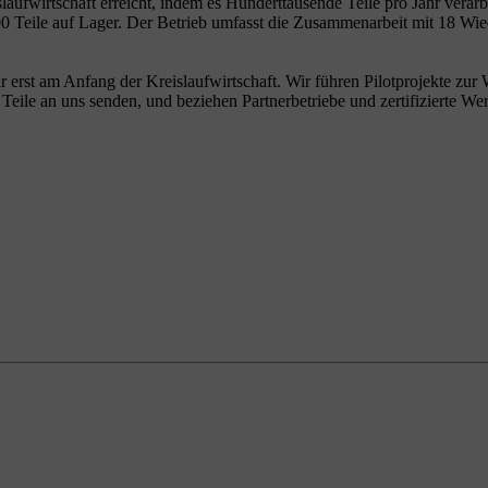
wirtschaft erreicht, indem es Hunderttausende Teile pro Jahr verarbei
0 Teile auf Lager. Der Betrieb umfasst die Zusammenarbeit mit 18 Wied
ir erst am Anfang der Kreislaufwirtschaft. Wir führen Pilotprojekte z
ile an uns senden, und beziehen Partnerbetriebe und zertifizierte Werk