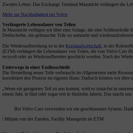
Zweites Leben: Das Exchange Terminal Maastricht verlängert die Leb
Mehr zur Nachhaltigkeit bei Volvo
Verlängerte Lebensdauer von Teilen
In Maastricht verfügen wir über eine Anlage, die eine Schlüsselrolle fü
Drehscheibe, um gebrauchte Teile zu sammeln und wiederaufzubereit
Die Wiederaufbereitung ist in der
Kreislaufwirtschaft
, in der Rohsto
(ETM) verlängert die Lebensdauer von Teilen, die von Volvo Cars Händ
recycelt oder an Wiederaufbereiter geschickt werden. Nach der Wied
Unterwegs in einer Endlosschleife
Die Herstellung neuer Teile verbraucht im Allgemeinen mehr Ressourc
koordiniert den Prozess im eigenen Haus: Dadurch können wir über ei
„Wenn ein geeignetes Teil zu uns kommt, wird es zunächst in unserem 
einem Jahr, in fünf oder sogar erst in fünfzehn Jahren. Das macht u
Bei Volvo Cars verwenden wir ein geschlossenes System. Dadurc
| Mirjam van der Zanden, Facility Managerin im ETM