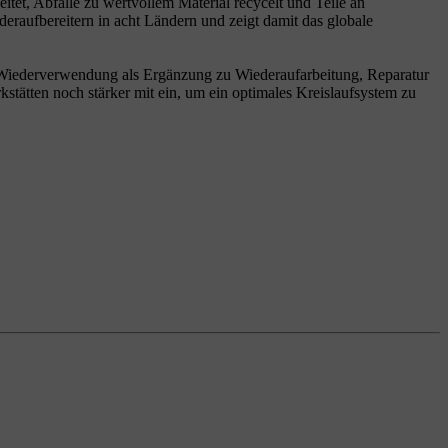
tet, Abfälle zu wertvollem Material recycelt und Teile an
eraufbereitern in acht Ländern und zeigt damit das globale
ur Wiederverwendung als Ergänzung zu Wiederaufarbeitung, Reparatur
stätten noch stärker mit ein, um ein optimales Kreislaufsystem zu