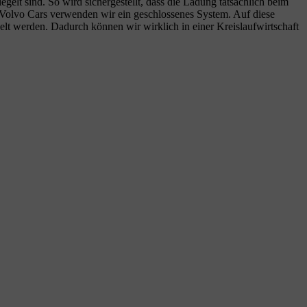
iegelt sind. So wird sichergestellt, dass die Ladung tatsächlich beim
Volvo Cars verwenden wir ein geschlossenes System. Auf diese
lt werden. Dadurch können wir wirklich in einer Kreislaufwirtschaft