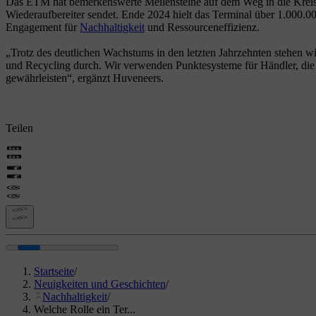
Das ETM hat bemerkenswerte Meilensteine auf dem Weg in die Kreislauf
Wiederaufbereiter sendet. Ende 2024 hielt das Terminal über 1.000.00
Engagement für
Nachhaltigkeit
und Ressourceneffizienz.
„Trotz des deutlichen Wachstums in den letzten Jahrzehnten stehen w
und Recycling durch. Wir verwenden Punktesysteme für Händler, die Te
gewährleisten“, ergänzt Huveneers.
Teilen
Startseite
/
Neuigkeiten und Geschichten
/
Nachhaltigkeit
/
Welche Rolle ein Ter...