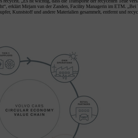
recycelt. „Es ist wichtig, dass die Transporte der recycelten Teile vers
“, erklärt Mirjam van der Zanden, Facility Managerin im ETM. „Bei 
fer, Kunststoff und andere Materialien gesammelt, entfernt und recyce