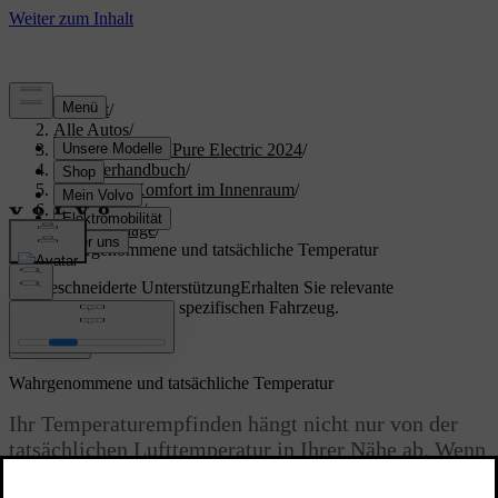
Support
/
Alle Autos
/
XC40 Recharge Pure Electric 2024
/
Benutzerhandbuch
/
Klima und Komfort im Innenraum
/
Klimaanlage
/
Klimaanlage
/
Wahrgenommene und tatsächliche Temperatur
Maßgeschneiderte Unterstützung
Erhalten Sie relevante
Informationen zu Ihrem spezifischen Fahrzeug.
Anmelden
Wahrgenommene und tatsächliche Temperatur
Ihr Temperaturempfinden hängt nicht nur von der
tatsächlichen Lufttemperatur in Ihrer Nähe ab. Wenn
Sie den Unterschied zwischen empfundener und