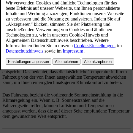
tatsächlicher Temperatur im Blick haben, wirkt sich
dies positiv auf Ihren Klimakomfort aus.
Aktualisiert 28.10.2024
Ob sich die Luft im Fahrzeug warm oder kalt anfühlt, hängt neben
ihrer tatsächlichen Temperatur auch von anderen Faktoren ab. Zu
diesen Faktoren gehören die eigene Körpertemperatur, der Luftstrom
und die Luftfeuchtigkeit im Auto sowie die Tatsache, ob das
Fahrzeug direktem Sonnenlicht ausgesetzt ist. Wenn Sie die
Temperatureinstellung ändern, berücksichtigt das Fahrzeug einige
der Faktoren, die zu Ihrem Temperaturempfinden beitragen. Das
Fahrzeug passt dann kontinuierlich seine Klimafunktionen an, damit
das Innenraumklima der von Ihnen ausgewählten Temperatur
entspricht. Das bedeutet, dass die tatsächliche Temperatur in Ihrem
Fahrzeug von der von Ihnen ausgewählten Temperatur abweichen
kann, um Ihnen einen gleichmäßigeren Klimakomfort zu bieten.
Das Fahrzeug bezieht die vorliegende Sonneneinstrahlung in die
Klimaregelung ein. Wenn z. B. Sonnenstrahlen auf die
Fahrzeugseite treffen, können Luftstrom und Temperatur so
angepasst werden, dass die auf dieser Seite empfundene Temperatur
dem gewünschten Wert entspricht.