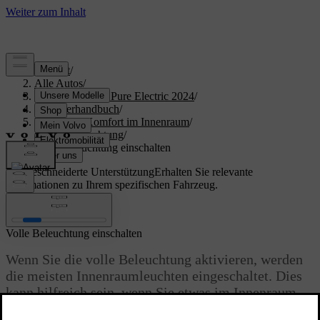
Support
/
Alle Autos
/
XC40 Recharge Pure Electric 2024
/
Benutzerhandbuch
/
Klima und Komfort im Innenraum
/
Innenbeleuchtung
/
Volle Beleuchtung einschalten
Maßgeschneiderte Unterstützung
Erhalten Sie relevante
Informationen zu Ihrem spezifischen Fahrzeug.
Anmelden
Volle Beleuchtung einschalten
Wenn Sie die volle Beleuchtung aktivieren, werden
die meisten Innenraumleuchten eingeschaltet. Dies
kann hilfreich sein, wenn Sie etwas im Innenraum
suchen.