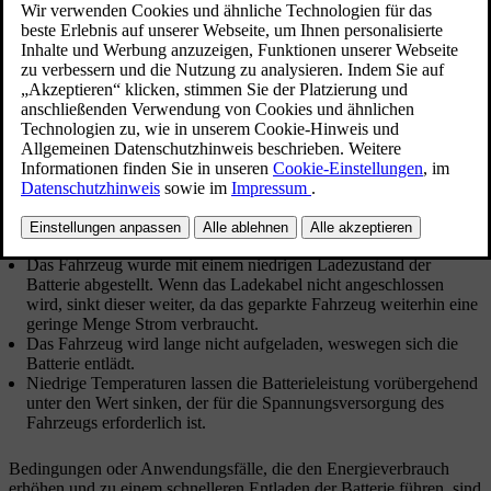
Aktionen Ihrerseits. Hierzu gehört auch der Versuch, das Fahrzeug
zu entriegeln oder zu starten.
Wenn das Fahrzeug wegen einer nicht ausreichenden
Stromversorgung nicht reagiert, haben Sie je nach Ausgangslage
verschiedene Möglichkeiten, das Problem zu beheben.
In folgenden Fällen kann es vorkommen, dass beide
Fahrzeugbatterien entladen sind:
Das Fahrzeug wurde bis zu einem Ladezustand von 0 % gefahren
und nicht direkt wieder aufgeladen.
Das Fahrzeug wurde mit einem niedrigen Ladezustand der
Batterie abgestellt. Wenn das Ladekabel nicht angeschlossen
wird, sinkt dieser weiter, da das geparkte Fahrzeug weiterhin eine
geringe Menge Strom verbraucht.
Das Fahrzeug wird lange nicht aufgeladen, weswegen sich die
Batterie entlädt.
Niedrige Temperaturen lassen die Batterieleistung vorübergehend
unter den Wert sinken, der für die Spannungsversorgung des
Fahrzeugs erforderlich ist.
Bedingungen oder Anwendungsfälle, die den Energieverbrauch
erhöhen und zu einem schnelleren Entladen der Batterie führen, sind