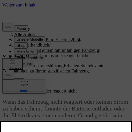
Support
/
Alle Autos
/
XC40 Recharge Pure Electric 2024
/
Benutzerhandbuch
/
Umgang mit einem fahrunfähigen Fahrzeug
/
Fahrzeug ist stromlos oder reagiert nicht
Maßgeschneiderte Unterstützung
Erhalten Sie relevante
Informationen zu Ihrem spezifischen Fahrzeug.
Anmelden
Fahrzeug ist stromlos oder reagiert nicht
Wenn das Fahrzeug nicht reagiert oder keinen Strom
zu haben scheint, könnte die Batterie entladen oder
die Elektrik aus einem anderen Grund gestört sein.
Aktualisiert 16.04.2025
Bei entladenen Batterien reagiert das Fahrzeug nicht auf bestimmte