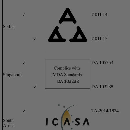
И011 14
✓
Serbia
И011 17
✓
DA 105753
✓
Singapore
DA 103238
✓
TA-2014/1824
✓
South
Africa