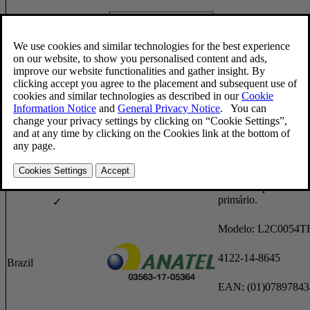
Botswana
✓
Este equipamento op
caráter secundário, is
tem direito à proteçã
interferência prejudic
mesmo de estações d
mesmo tipo, e não p
causar interferência a
sistemas operando em
primário.
✓
Modelo: L2C0054T
4122-14-8645
Brazil
EAN: (01)0789784