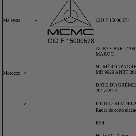
Malaysia
✓
CID F 15000578
AGREE PAR L'AN
MAROC
NUMÉRO D'AGRÉ
MR 9929 ANRT 20
Morocco
✓
DATE D'AGRÉME
26/12/2014
IFETEL: RLVDEL2
✓
Radar de corto alcan
RS4
Hella KGaA Hueck