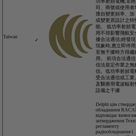
功率射頻電機,非經
司、商號或使用者
擅自變更頻率、加
或變更原設計之特
能。 低功率射頻
用不得影響飛航安
Taiwan
擾合法通信;經發
✓
現象時,應立即停用
至無干擾時方得繼
用。 前項合法通信
信法規定作業之無
信。低功率射頻電
受合法通信或工業
及醫療用電波輻射
設備之干擾
Delphi цім ствердж
обладнання RAC
відповідає вимога
затвердження Техн
регламенту
радіообладнання і