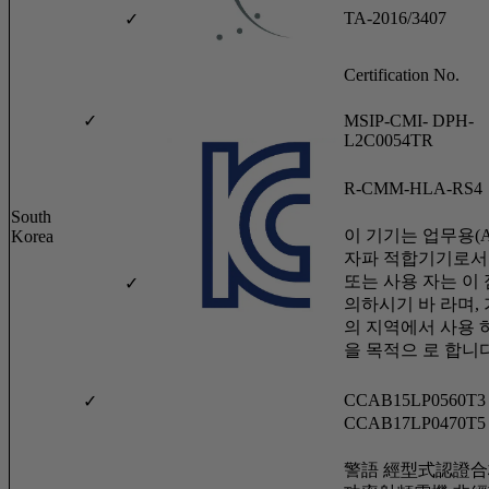
TA-2016/3407
✓
Certification No.
✓
MSIP-CMI- DPH-
L2C0054TR
R-CMM-HLA-RS4
South
이 기기는 업무용(A
Korea
자파 적합기기로서
또는 사용 자는 이 
✓
의하시기 바 라며,
의 지역에서 사용 
을 목적으 로 합니
CCAB15LP0560T3
✓
CCAB17LP0470T5
警語 經型式認證