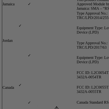
Jamaica
✓
Approved Module b
Jamaica: SMA – “RS
Type Approval No.:
TRC/LPD/2014/255
✓
Equipment Type: L
Device (LPD)
Jordan
Type Approval No.:
TRC/LPD/2017/63
✓
Equipment Type: L
Device (LPD)
FCC ID: L2C0054T
3432A-0054TR
✓
FCC ID: L2C0055T
Canada
3432A-0055TR
Canada Standard R
✓