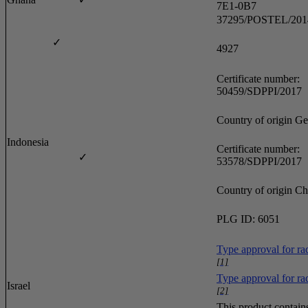
7E1-0B7
37295/POSTEL/201
✓
4927
Certificate number:
50459/SDPPI/2017
Country of origin G
Indonesia
Certificate number:
✓
53578/SDPPI/2017
Country of origin Ch
PLG ID: 6051
Type approval for rad
[1]
Type approval for rad
Israel
[2]
This product contain