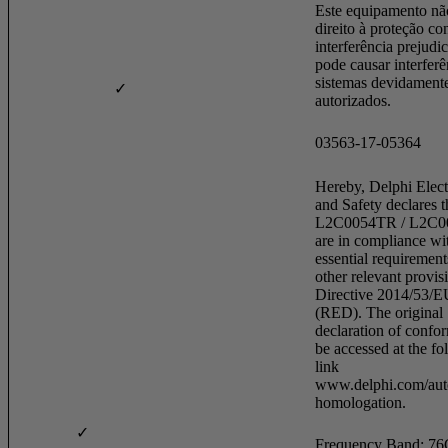
Este equipamento nã
direito à proteção co
interferência prejudic
pode causar interfer
sistemas devidament
✓
autorizados.
03563-17-05364
Hereby, Delphi Elect
and Safety declares t
L2C0054TR / L2C
are in compliance wi
essential requiremen
other relevant provis
Directive 2014/53/E
(RED). The original
declaration of confo
be accessed at the fo
link
www.delphi.com/aut
homologation.
✓
Frequency Band: 7