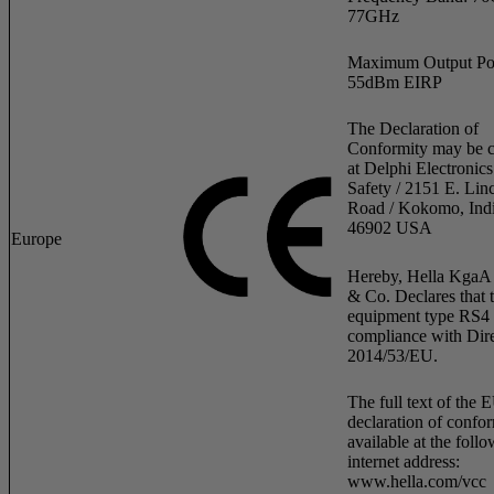
77GHz
Maximum Output Po
55dBm EIRP
The Declaration of
Conformity may be c
at Delphi Electronic
Safety / 2151 E. Lin
Road / Kokomo, Ind
46902 USA
Europe
Hereby, Hella KgaA
& Co. Declares that 
equipment type RS4 i
compliance with Dire
2014/53/EU.
The full text of the 
declaration of confor
available at the foll
internet address:
www.hella.com/vcc