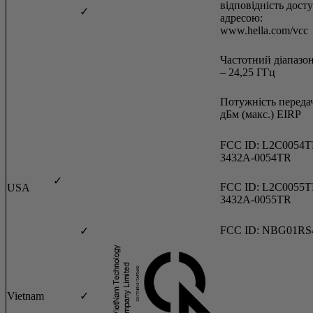
відповідність дост
✓
адресою:
www.hella.com/vcc
Частотний діапазон
– 24,25 ГГц
Потужність передач
дБм (макс.) EIRP
FCC ID: L2C0054T
3432A-0054TR
✓
FCC ID: L2C0055T
USA
3432A-0055TR
FCC ID: NBG01RS
✓
Vietnam
✓