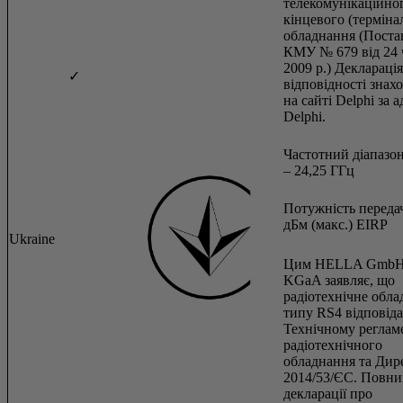
телекомунікаційно
кінцевого (терміна
обладнання (Поста
КМУ № 679 від 24 
2009 р.) Декларація
✓
відповідності знах
на сайті Delphi за 
Delphi.
Частотний діапазон
– 24,25 ГГц
Потужність передач
дБм (макс.) EIRP
Ukraine
Цим HELLA GmbH
KGaA заявляє, що
радіотехнічне обл
типу RS4 відповіда
Технічному реглам
радіотехнічного
обладнання та Дир
2014/53/ЄС. Повни
декларації про