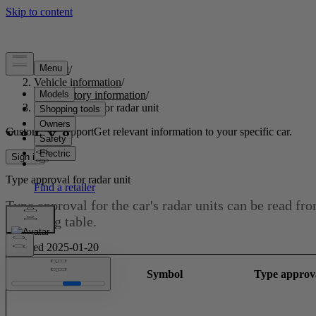
Support
/
Vehicle information
/
Regulatory information
/
Type approval for radar unit
Customised support
Get relevant information to your specific car.
Sign in
Type approval for radar unit
Type approval for the car's radar units can be read fr
following table.
Updated 2025-01-20
ACC
Market
&
BLIS
Symbol
Type approv
PA