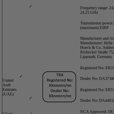
✓
Frequency range: 24.
24.25 GHz
Transmission power
(maximum) EIRP
Manufacturer and Ad
Manufacturer: Hell
Hueck & Co. Addres
Rixbecker Straße 75
Lippstadt, Germany
Registered No: ER3
✓
Dealer No: DA3738
United
Arab
Emirates
Registered No: ER5
(UAE)
✓
Dealer No: DA4493
NCA Approved: 1R
Ghana
✓