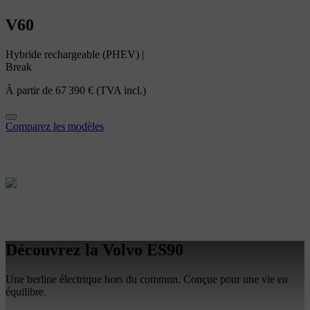
V60
Hybride rechargeable (PHEV)
|
Break
À partir de
67 390 €
(TVA incl.)
Comparez les modèles
Découvrez la Volvo ES90
Une berline électrique hors du commun. Conçue pour une vie en
équilibre.