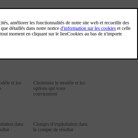
inancier
Leasing opérationnel
'info
Plus d'info
Leasing opérationnel
dèle et les
Choisissez le modèle et les
s
options qui vous
conviennent
itation dans
Charges d’exploitation dans
ultat
le compte de résultat