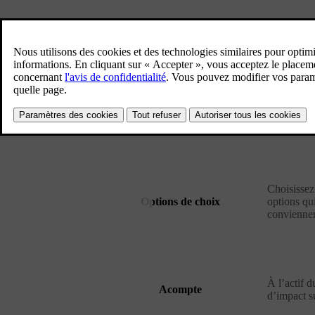
Leasi
P
Type
Leasing fi
Choisissez
Options de choix
options qu
convienne
À l’actif d
Acompte
d’impact su