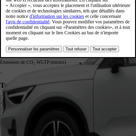
Capacité du réservoir
54 litres
Capacité du réservoir
–
Émissions de CO₂ WLTP (mixtes)
148 - 151 g/km
Émissions de CO₂ WLTP (mixtes)
–
Taille et bagages
Côté
Avant
Arrière
XC40 1 652 mm