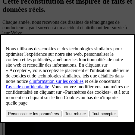
Cette reconstitution est inspirée de faits et
données réels.
Chaque année, nous recevons des dizaines de témoignages de
conducteurs ayant survécu à un accident et attribuant leur survie à
leur Volvo.
Volvo Témoignages propose une expérience inédite : pour la
première fois, un accident est raconté aussi du point de vue du
véhicule.
Un récit à deux voix, où les données enregistrées par la voiture
viennent compléter les souvenirs du conducteur, nourri par des
témoignages réels de rescapés Volvo et par plus de 50 ans de
données collectées sur nos véhicules impliqués dans des accidents.