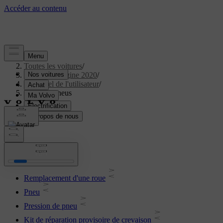
Aide
/
Toutes les voitures
/
S90 Twin Engine 2020
/
Manuel de l'utilisateur
/
Roues et pneus
Roues et pneus
Remplacement d'une roue
Pneu
Pression de pneu
Kit de réparation provisoire de crevaison