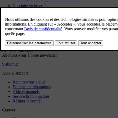
Conduite en hiver
Pneus
Dimensions de roue et de pneu homologuées