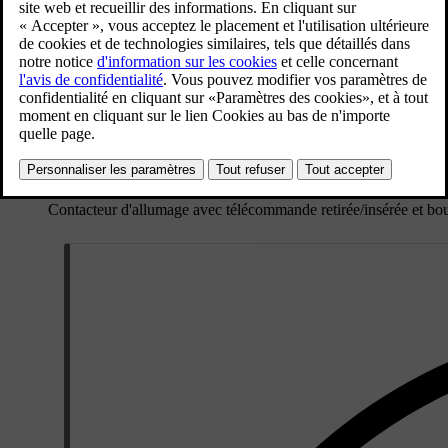
Contacteur d'allumage avec télécommande retirée/insérée et b