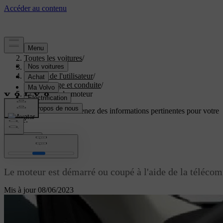
Aide
/
Toutes les voitures
/
V40 2019
/
Manuel de l'utilisateur
/
Démarrage et conduite
/
Démarrage du moteur
Soutien personnalisé
Obtenez des informations pertinentes pour votre
voiture.
Connexion
Démarrage du moteur
Le moteur est démarré ou coupé à l'aide de la téléc
Mis à jour 08/06/2023