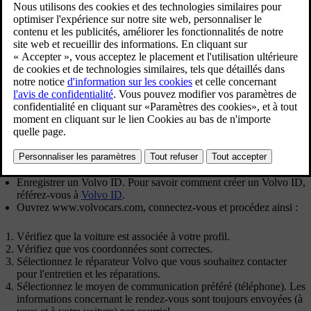
Mis à jour 08/06/2023
[1]
Ce service
permet de prendre confortablement un rendez-vous
pour un entretien ou une visite en atelier, directement de la voiture.
Les informations concernant votre voiture sont envoyées au
revendeur qui peut ainsi préparer la visite en atelier. Le revendeur
vous contactera pour prendre un rendez-vous. Pour certains
marchés, le système peut vous rappeler un rendez-vous pris lorsqu'il
[2]
approche et le système de navigation
peut aussi vous guider
jusqu'à l'atelier le moment venu.
Avant de pouvoir utiliser le service
Volvo ID et mon profil
Enregistrer un Volvo ID. Pour savoir comment créer un Volvo ID,
référez-vous à
Volvo ID
.
Ouvrez
www.volvocars.com
, connectez-vous et procédez ainsi :
Vérifiez que la voiture est associée à votre profil.
Vérifiez que vos coordonnées sont correctes.
Sélectionnez le réparateur Volvo que vous souhaitez contacter
pour l'entretien et les réparations.
Sélectionnez le moyen de communication préféré (téléphone). Les
informations concernant le rendez-vous sont toujours envoyées (à