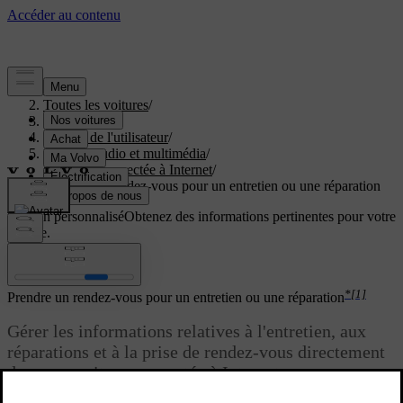
Aide
/
Toutes les voitures
/
V40 2019
/
Manuel de l'utilisateur
/
Système audio et multimédia
/
Voiture connectée à Internet
/
Prendre un rendez-vous pour un entretien ou une réparation
Soutien personnalisé
Obtenez des informations pertinentes pour votre
voiture.
Connexion
*
[1]
Prendre un rendez-vous pour un entretien ou une réparation
Gérer les informations relatives à l'entretien, aux
réparations et à la prise de rendez-vous directement
dans une voiture connectée à Internet.