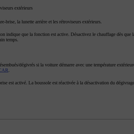
viseurs extérieurs
-brise, la lunette arrière et les rétroviseurs extérieurs.
indique que la fonction est active. Désactivez le chauffage dès que la g
ain temps.
 désembués/dégivrés si la voiture démarre avec une température extérieur
CAR
.
ise est activé. La boussole est réactivée à la désactivation du dégivra