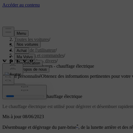
Aide
/
Toutes les voitures
/
V40 2019
/
Manuel de l'utilisateur
/
Instruments et commandes
/
Commandes - divers
/
Vitres et rétroviseurs - chauffage électrique
Soutien personnalisé
Obtenez des informations pertinentes pour votre v
Connexion
Vitres et rétroviseurs - chauffage électrique
Le chauffage électrique est utilisé pour dégivrer et désembuer rapidement
Mis à jour 08/06/2023
*
Désembuage et dégivrage du pare-brise
, de la lunette arrière et des r