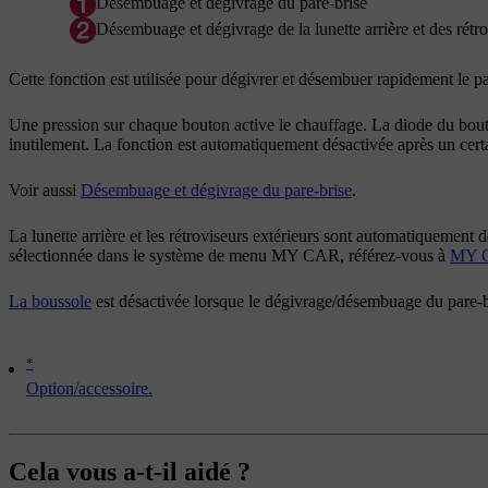
Désembuage et dégivrage du pare-brise
Désembuage et dégivrage de la lunette arrière et des rétro
Cette fonction est utilisée pour dégivrer et désembuer rapidement le pare
Une pression sur chaque bouton active le chauffage. La diode du bouton 
inutilement. La fonction est automatiquement désactivée après un cert
Voir aussi
Désembuage et dégivrage du pare-brise
.
La lunette arrière et les rétroviseurs extérieurs sont automatiquement
sélectionnée dans le système de menu
MY CAR
, référez-vous à
MY 
La boussole
est désactivée lorsque le dégivrage/désembuage du pare-br
*
Option/accessoire.
Cela vous a-t-il aidé ?