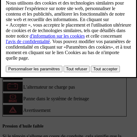
Témoins d'avertissement
Symbole
Signification
[1]
Pression d'huile faible
Frein de stationnement serré, instruments numériques
Frein de stationnement serré, instruments analogiques
Coussins gonflables - SRS
Témoin de ceinture de sécurité non bouclée
L'alternateur ne charge pas
Panne dans le système de freinage
Avertissement
Pression d'huile faible
Si le témoin s'allume en cours de conduite, cela signifie que la