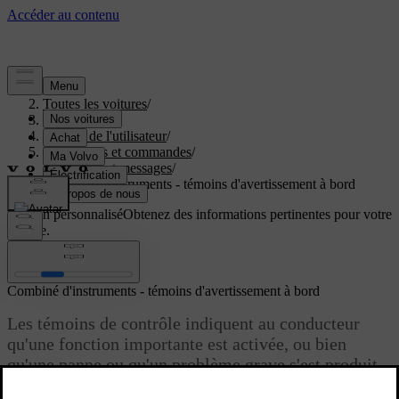
Aide
/
Toutes les voitures
/
V40 2019
/
Manuel de l'utilisateur
/
Instruments et commandes
/
Témoins et messages
/
Combiné d'instruments - témoins d'avertissement à bord
Soutien personnalisé
Obtenez des informations pertinentes pour votre
voiture.
Connexion
Combiné d'instruments - témoins d'avertissement à bord
Les témoins de contrôle indiquent au conducteur
qu'une fonction importante est activée, ou bien
qu'une panne ou qu'un problème grave s'est produit.
Mis à jour 08/06/2023