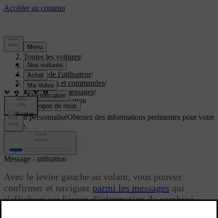
Aide
/
Toutes les voitures
/
V40 2019
/
Manuel de l'utilisateur
/
Instruments et commandes
/
Témoins et messages
/
Message - utilisation
Soutien personnalisé
Obtenez des informations pertinentes pour votre
voiture.
Connexion
Message - utilisation
Avec le levier gauche au volant, vous pouvez
confirmer et naviguer
parmi les messages
qui
s'affichent sur l'écran d'information du combiné
d'instrument.