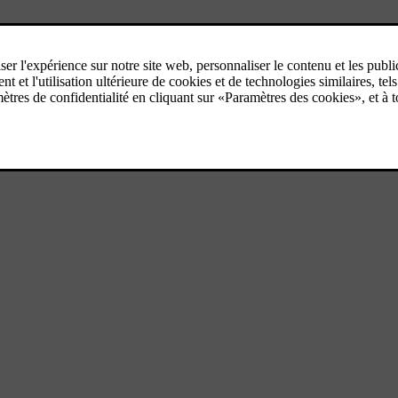
fonction sans clé. Il est possible de commander des télécommandes sup
e selon trois niveaux, les
positions de contact
0
,
I
et
II
.