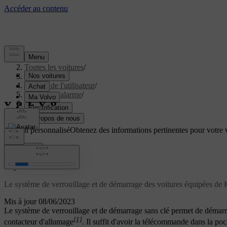
Aide
/
Toutes les voitures
/
V40 2019
/
Manuel de l'utilisateur
/
Serrures et alarme
/
Keyless
/
Keyless Drive
Soutien personnalisé
Obtenez des informations pertinentes pour votre v
Connexion
*
Keyless Drive
Le système de verrouillage et de démarrage des voitures équipées de
Mis à jour 08/06/2023
Le système de verrouillage et de démarrage sans clé permet de démarrer,
[1]
contacteur d'allumage
. Il suffit d'avoir la télécommande dans la po