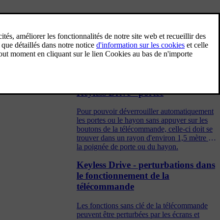
plémentaires.
Keyless Drive - manipulation
correcte de la télécommande
Prenez grand soin de toutes les
télécommandes.
Keyless Drive - portée
Pour pouvoir déverrouiller automatiquement
les portes ou le hayon sans appuyer sur les
boutons de la télécommande, celle-ci doit se
trouver dans un rayon d'environ 1,5 mètre de
la poignée de porte ou du hayon.
Keyless Drive - perturbations dans
le fonctionnement de la
télécommande
Les fonctions sans clé de la télécommande
peuvent être perturbées par les écrans et