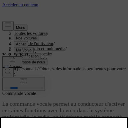
Aide
/
Toutes les voitures
/
V40 2019
/
Manuel de l'utilisateur
/
Système audio et multimédia
/
Commande vocale
/
Commande vocale
Soutien personnalisé
Obtenez des informations pertinentes pour votre
voiture.
Connexion
Commande vocale
La commande vocale permet au conducteur d'activer
certaines fonctions avec la voix dans le système
multimédia, la radio, un téléphone mobile connecté
®
*
par Bluetooth
ou le système de navigation Volvo
.