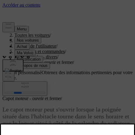
Aide
/
Toutes les voitures
/
V40 2019
/
Manuel de l'utilisateur
/
Instruments et commandes
/
Commandes - divers
/
Capot moteur - ouvrir et fermer
Soutien personnalisé
Obtenez des informations pertinentes pour votre
voiture.
Connexion
Capot moteur - ouvrir et fermer
Le capot moteur peut s'ouvrir lorsque la poignée
située dans l'habitacle tourne dans le sens horaire et
que le loquet situé à côté de la calandre du radiateur
se libère sur la gauche.