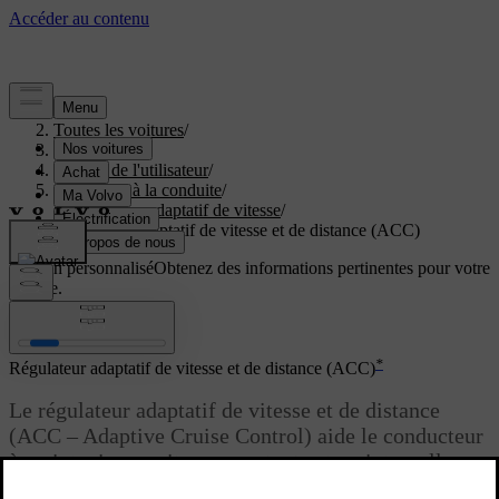
Aide
/
Toutes les voitures
/
V40 2019
/
Manuel de l'utilisateur
/
Assistance à la conduite
/
Régulateur adaptatif de vitesse
/
Régulateur adaptatif de vitesse et de distance (ACC)
Soutien personnalisé
Obtenez des informations pertinentes pour votre
voiture.
Connexion
*
Régulateur adaptatif de vitesse et de distance (ACC)
Le régulateur adaptatif de vitesse et de distance
(ACC – Adaptive Cruise Control) aide le conducteur
à maintenir une vitesse constante et un intervalle
temporel présélectionné au véhicule qui précède.