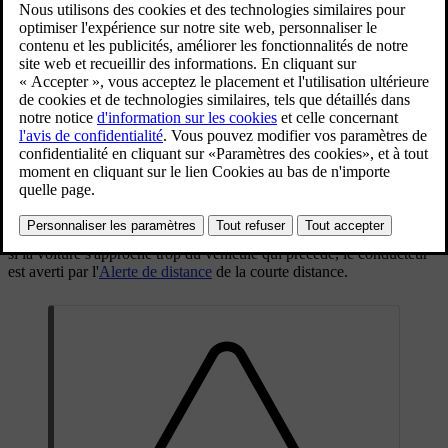
Mis à jour 08/06/2023
Le régulateur adaptatif de vitesse permet une conduite plus
décontractée sur de longs trajets sur autoroute et les longues portions
de routes avec une circulation fluide.
Le conducteur règle la
vitesse
souhaitée et l'intervalle de temps à la
voiture qui précède. Lorsque le radar détecte un véhicule plus lent
devant la voiture, la vitesse est automatiquement adaptée en
conséquence. Une fois la voie libre, la vitesse de la voiture revient la
vitesse sélectionnée.
Si le régulateur adaptatif de vitesse est désactivé ou en mode veille et
si la voiture s'approche trop du véhicule qui précède, le conducteur
est averti par l'
Alerte de distance
de la courte distance.