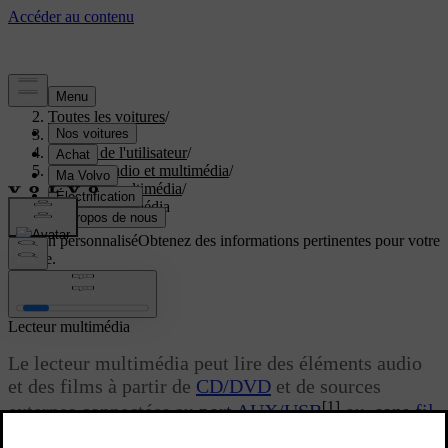
Aide
/
Toutes les voitures
/
V40 2019
/
Manuel de l'utilisateur
/
Système audio et multimédia
/
Lecteur multimédia
/
Lecteur multimédia
Soutien personnalisé
Obtenez des informations pertinentes pour votre
voiture.
Connexion
Lecteur multimédia
Le lecteur multimédia peut lire des éléments audio
et des films à partir de
CD/DVD
et de sources
[1]
externes connectées au
port AUX/USB
ou,
sans fil,
par une diffusion en streaming de fichiers audio
à