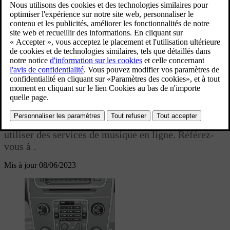
®
partir d'unités externes via Bluetooth
. Certains
lecteurs multimédia peuvent diffuser des émissions
*
TV
et même
communiquer avec un téléphone
®
mobile
par Bluetooth
.
Vous pouvez copier de la musique depuis un
[2]
disque/une clé USB
sur le
disque dur
(HDD) de la
voiture.
Avec une
voiture connectée à Internet
, vous pouvez
écouter des radios internet, des livres audio et
utiliser des services de musique en ligne. Référez-
vous à
.
Mis à jour 08/06/2023