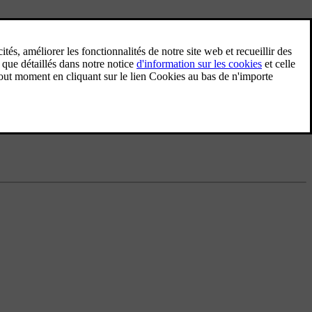
Radio numérique (DAB)
incipal.
DAB (Digital Audio Broadcasting) est un
système de diffusion numérique de radio. La
voiture supporte les systèmes DAB, DAB+
et DMB.