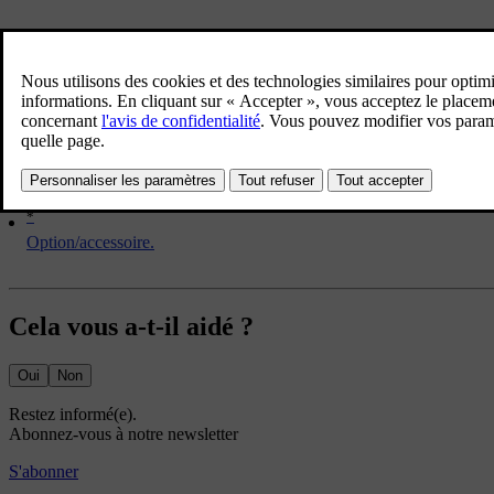
Tournez
TUNE
pour accéder aux stations auxiliaires.
Les sous-canaux ne sont accessibles que sur le canal principal sélectio
*
Option/accessoire.
Cela vous a-t-il aidé ?
Oui
Non