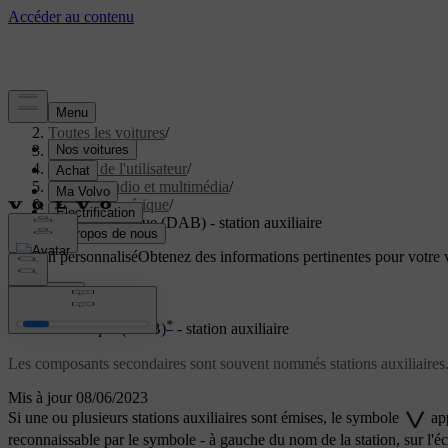
Aide
/
Toutes les voitures
/
V40 2019
/
Manuel de l'utilisateur
/
Système audio et multimédia
/
Radio numérique
/
Radio numérique (DAB) - station auxiliaire
Soutien personnalisé
Obtenez des informations pertinentes pour votre v
Connexion
*
Radio numérique (DAB)
- station auxiliaire
Les composants secondaires sont souvent nommés stations auxiliaires. 
Mis à jour 08/06/2023
Si une ou plusieurs stations auxiliaires sont émises, le symbole
app
reconnaissable par le symbole
-
à gauche du nom de la station, sur l'éc