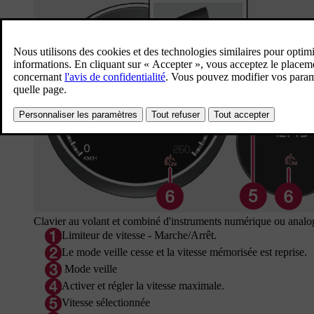
Clavier au volant et combiné d'instruments numérique ou analo
Limiteur de vitesse - Marche/Arrêt.
Le mode veille cesse et la vitesse mémorisée est reprise.
Mode veille
Activer et régler la vitesse maximale.
Vitesse sélectionnée