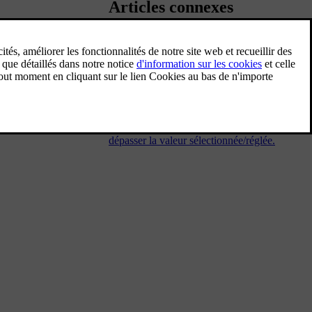
Articles connexes
Limiteur de vitesse
Un limiteur de vitesse (Speed Limiter) peut
être considéré comme un régulateur de
vitesse inversé. Le conducteur régule la
vitesse avec la pédale d'accélérateur mais le
limiteur de vitesse empêche celle-ci de
dépasser la valeur sélectionnée/réglée.