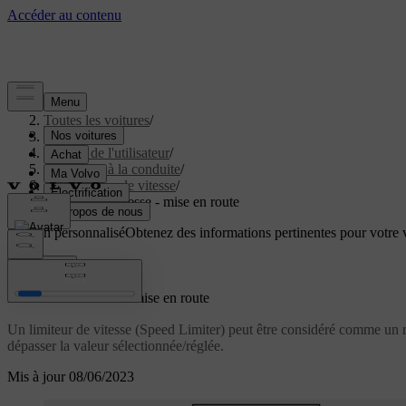
Aide
/
Toutes les voitures
/
V40 2019
/
Manuel de l'utilisateur
/
Assistance à la conduite
/
Régulateur de vitesse
/
Limiteur de vitesse - mise en route
Soutien personnalisé
Obtenez des informations pertinentes pour votre v
Connexion
*
Limiteur de vitesse
- mise en route
Un limiteur de vitesse (Speed Limiter) peut être considéré comme un ré
dépasser la valeur sélectionnée/réglée.
Mis à jour 08/06/2023