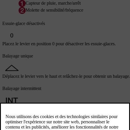
Capteur de pluie, marche/arrêt
Molette de sensibilité/fréquence
Essuie-glace désactivés
Placez le levier en position
0
pour désactiver les essuie-glaces.
Balayage unique
Déplacez le levier vers le haut et relâchez-le pour obtenir un balayage
Balayage intermittent
Utilisez la molette pour ajuster le nombre de balayage par unité de tem
Balayage continu