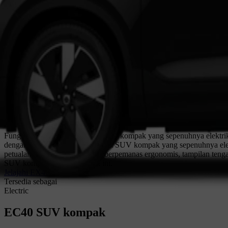
Fungsi bertemu bentuk dalam SUV kompak yang sepenuhnya elektrik i
dengan desain Skandinavia dalam SUV kompak yang sepenuhnya elektr
petualangan baru dengan kursi berpemanas ergonomis, tampilan tenga
SUV kompak pengisian cepat ini.
Jelajahi EX40
Tersedia sebagai
Electric
EC40
SUV kompak