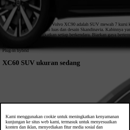
Tepat di sini. Saat ini juga. Volvo XC90 adalah SUV mewah 7 kursi ka
kami dengan kenyamanan luas dan desain Skandinavia. Kabinnya yang
bijaksana yang meningkatkan setiap berkendara. Biarkan gaya berte
Jelajahi XC90
Tersedia sebagai
Plug-in hybrid
XC60
SUV ukuran sedang