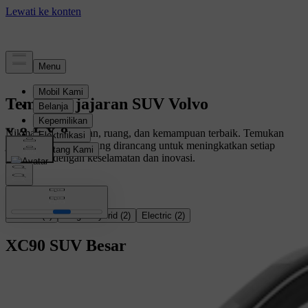
Temukan jajaran SUV Volvo
Nikmati kenyamanan, ruang, dan kemampuan terbaik. Temukan
jajaran SUV kami, yang dirancang untuk meningkatkan setiap
perjalanan dengan keselamatan dan inovasi.
Semua
(
4
)
Plug-in hybrid
(
2
)
Electric
(
2
)
XC90
SUV Besar