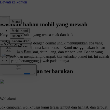
Rasakan bahan mobil yang mewah
Kami memilih bahan yang terasa enak dan baik.
Material kami dipilih dengan cermat untuk menunjukkan apa yang
TONTON FILM
kami yakini dan dari mana kami berasal. Kami menggunakan bahan-
bahan dari sumber alami, daur ulang, dan ter barukan. Bahan yang
terasa baik dan mengurangi dampak kita terhadap planet ini. Ini adalah
desain yang bertanggung jawab pada intinya.
Bahan alami dan terbarukan
Wol alami
Jok campuran wol khusus kami terasa lembut dan hangat, dan terbuat